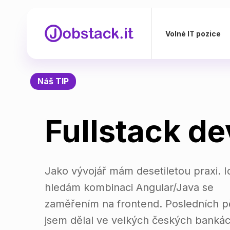
Volné IT pozice
Náš TIP
Fullstack d
Jako vývojář mám desetiletou praxi. I
hledám kombinaci Angular/Java se
zaměřením na frontend. Posledních pě
jsem dělal ve velkých českých bankác