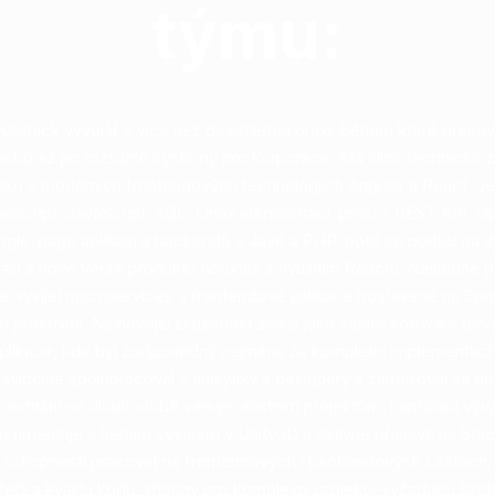
týmu:
ullstack vývojář s více než desetiletou praxí, během které praco
ebů až po rozsáhlé systémy pro korporace. Má silné technické zá
jako v moderních frontendových technologiích Angular a React. Je
Script, JavaScript, SQL, Linux administraci, práci s REST API, Op
ingle-page aplikací a backendů v Javě a PHP, poté se podílel na vý
ran a nové verze produktu Korunka s využitím Reactu. Následně pů
 vyvíjel microservices a frontendové aplikace postavené na Sprin
 prostředí. Nejnovější zkušenost získal jako senior software deve
aplikace, kde byl zodpovědný zejména za kompletní implementaci 
ravidelně spolupracoval s analytiky a designéry a zaměřoval se na 
ěstnání se dlouhodobě věnuje vlastním projektům, například vývo
perimentuje s herním vývojem v Unity3D a aktivně přispívá na Sta
 schopností pracovat na frontendových i backendových částech, 
tředí a kvalitu kódu, vhodný pro komplexní projekty vyžadující šir