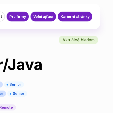
at
Pro firmy
Volní ajťáci
Kariérní stránky
Aktuálně hledám
r/Java
Senior
er
Senior
Remote