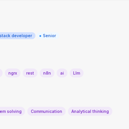
 stack developer
Senior
ngrx
rest
n8n
ai
Llm
lem solving
Communication
Analytical thinking