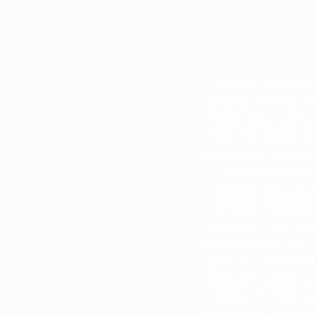
Kandidát je zkušený f
projektů od menších w
Spring Bootu, stejně 
také PHP (Nette), Type
dráhu zahájil vývojem s
včetně platebních b
bankovním sektoru, kde
běžících v cloudovém
internetové bankovní 
spotřebitelské úvěry. P
zkušenosti. Kromě zam
neziskový festival, ex
všestranný vývojář se
technologie, agilní pros