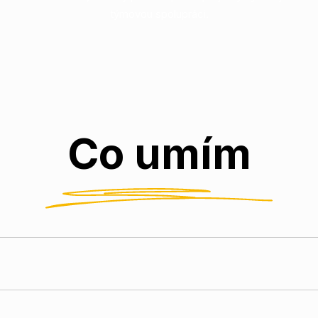
týmovou spolupráci.
Co umím