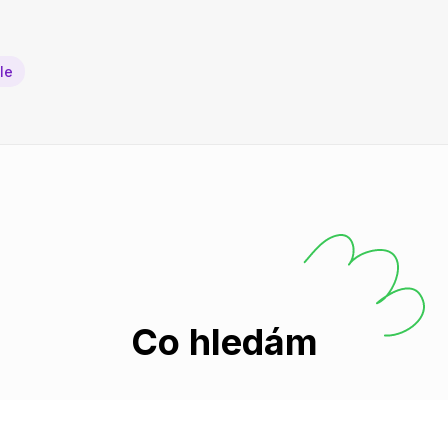
le
Co hledám