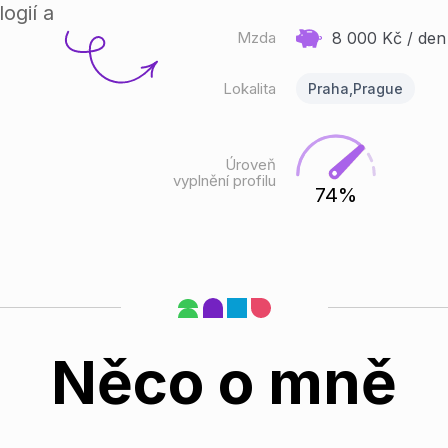
ogií a
Mzda
8 000
Kč / den
Lokalita
Praha,Prague
Úroveň
vyplnění profilu
74%
Něco o mně