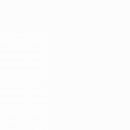
val na širokém spektru
zemí v Javě, Kotlinu a
ho zkušenosti zahrnují
enShift a Git. Profesní
voji loterijních systémů
sobil jako vývojář v
gu, Kotlinu, Angularu a
loper při vývoji nové
uživatelských toků pro
optimalizaci uživatelské
ji webu a softwaru pro
ckOverflow. Kandidát je
s orientací na moderní
oký technologický záběr a