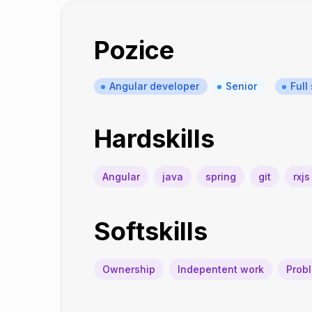
Pozice
Angular developer
Senior
Full
Hardskills
Angular
java
spring
git
rxjs
Softskills
Ownership
Indepentent work
Prob