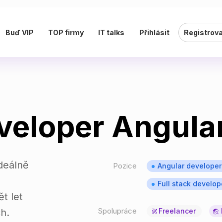
Buď VIP
TOP firmy
IT talks
Přihlásit
Registrov
eveloper Angula
deálně
Pozice
Angular developer
Full stack develop
t let
Spolupráce
h.
Freelancer