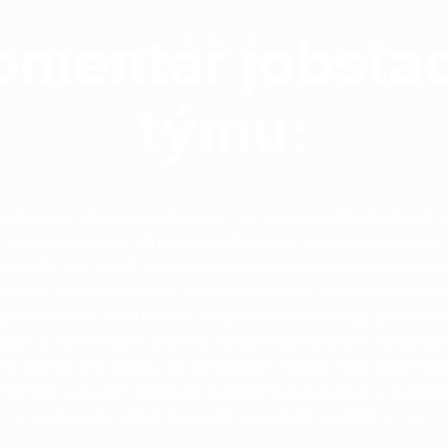
mentář jobstac
týmu:
inženýr se silnou specializací na C++ a vývoj multiplatformních
a webových řešení. Má bohaté zkušenosti s vývojem aplikací pro
my (x86, x64, ARM), včetně nízkolatenčního a multithreadového z
e přes TCP/IP či UDP/IP. Podílel se na vývoji softwaru pro inžen
spravoval SDK a ABI rozhraní a implementoval nástroje pro ochran
pojuje do open-source projektů, vytváří kryptografické standard
a nástroje pro analýzu dat, má hluboké znalosti vnitřní architekt
ormátů a síťových protokolů. Kandidát má zkušenosti s mentorin
a výukou pokročilých konceptů operačních systémů a C++.