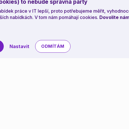
ookies) to nebude správná párty
bídek práce v IT lepší, proto potřebujeme měřit, vyhodnoc
pších nabídkách. V tom nám pomáhají cookies.
Dovolíte nám
Nastavit
ODMÍTÁM
ack
Důležité odkazy
L
o nás
VIP členství
Registrovat