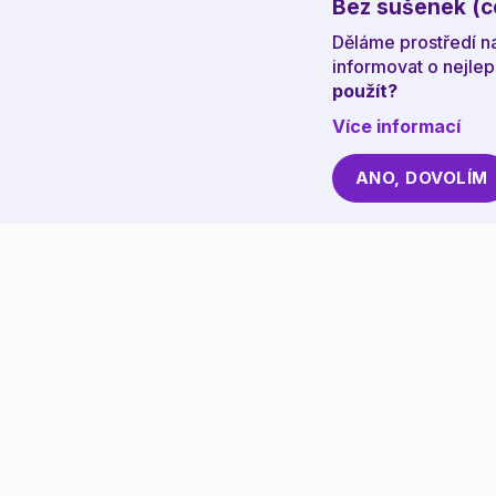
Bez sušenek (c
Děláme prostředí na
informovat o nejle
použít?
Více informací
ANO, DOVOLÍM
Jobst
Od ajťáků pro ajťáky.
Napsali 
Tohle je místo, kde si
Ceník
ajťáci vybírají práci!