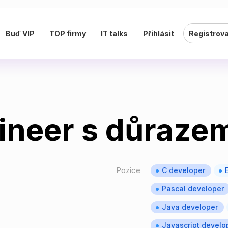
Buď VIP
TOP firmy
IT talks
Přihlásit
Registrov
ineer s důrazem
Pozice
C developer
Pascal developer
Java developer
Javascript develo