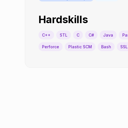
Hardskills
C++
STL
C
C#
Java
Pa
Perforce
Plastic SCM
Bash
SSL