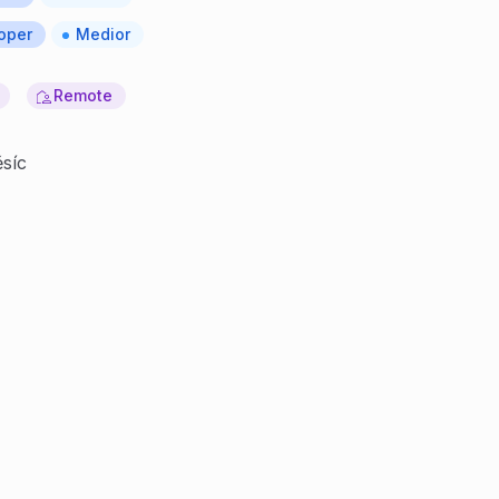
oper
Medior
Remote
síc