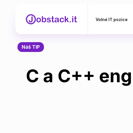
Volné IT pozice
Náš TIP
C a C++ eng