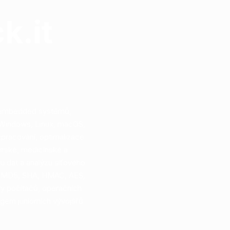
k.it
 i embedded systémů,
 Windows, Linux, macOS,
pracování, optimalizace
ýrské, medicínské a
u dat a analýzu síťového
y (MD5, SHA, HMAC, AES,
ury počítačů, operačních
gem juniorních vývojářů