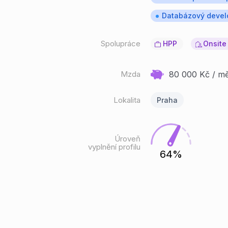
Databázový devel
Spolupráce
HPP
Onsite
Mzda
80 000
Kč / mě
Lokalita
Praha
Úroveň
vyplnění profilu
64%