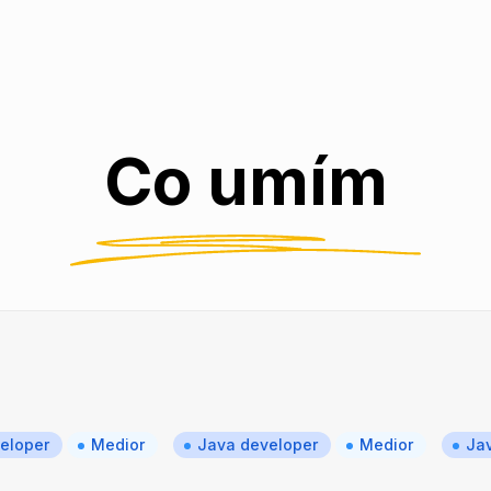
Co umím
eloper
Medior
Java developer
Medior
Jav