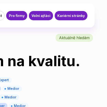
at
Pro firmy
Volní ajťáci
Kariérní stránky
Aktuálně hledám
 na kvalitu.
Expert
Medior
Medior
per
Medior