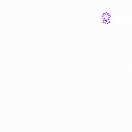
Ko
Zkušený softwarový 
desktopových aplikací 
iOS a embedded platfor
paměti a komunikac
bezpečnostní aplikace, 
provozu. Aktivně se za
DES, Serpent, TwoFish) 
systémů, souborových f