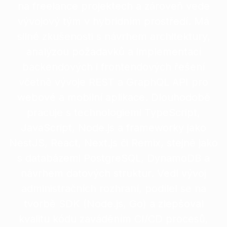
na freelance projektech a zároveň vede
vývojový tým v hybridním prostředí. Má
silné zkušenosti s návrhem architektury,
analýzou požadavků a implementací
backendových i frontendových řešení
včetně vývoje REST a GraphQL API pro
webové a mobilní aplikace. Dlouhodobě
pracuje s technologiemi TypeScript,
JavaScript, Node.js a frameworky jako
NestJS, React, Next.js či Remix, stejně jako
s databázemi PostgreSQL, DynamoDB a
návrhem datových struktur. Vedl vývoj
administračních rozhraní, podílel se na
tvorbě SDK (Node.js, Go) a zlepšoval
kvalitu kódu zaváděním CI/CD procesů,