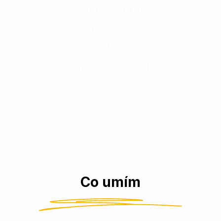
alebo zmyslplný projekt.
Nástup: 1.4.2026
AJ: C1
Odmena: 6000/MD
Lokalita: Full remote, alebo Ostrava
Co umím