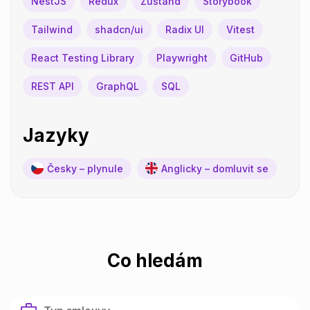
NestJS
Redux
Zustand
Storybook
Tailwind
shadcn/ui
Radix UI
Vitest
React Testing Library
Playwright
GitHub
REST API
GraphQL
SQL
Jazyky
Česky – plynule
Anglicky – domluvit se
Co hledám