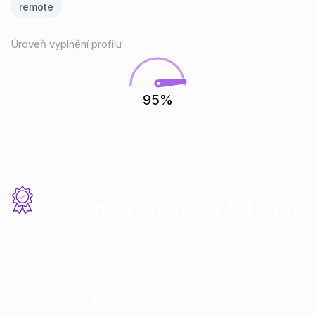
remote
Úroveň vyplnění profilu
95%
Komentář jobstack.it týmu:
Zkušený full-stack vývojář a technický lídr s
více než 7 lety praxe v mezinárodních
projektech, který aktuálně působí jako CTO