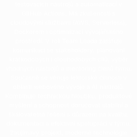
testovacích nástrojů a automatizací v
GitHub Actions. Má zkušenosti s
cloudovými službami (AWS, Serverless),
Dockerem i optimalizací vývojářského
prostředí. V roli Team Leada zajišťuje
komunikaci se stakeholdery, plánování
krátkodobých i dlouhodobých cílů, výběr
vhodných nástrojů a mentoring členů týmu.
Současně se věnuje lektorské činnosti v
oblasti webového vývoje a AI nástrojů.
Kombinuje technickou hloubku, produktové
myšlení a schopnost doručovat stabilní a
škálovatelná řešení s důrazem na kvalitu,
dokumentaci a efektivní spolupráci v týmu.
Zaujímavý projekt, moderné technológie