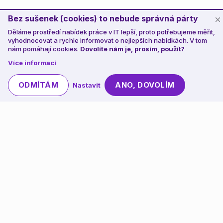
Bez sušenek (cookies) to nebude správná párty
Děláme prostředí nabídek práce v IT lepší, proto potřebujeme měřit,
vyhodnocovat a rychle informovat o nejlepších nabídkách. V tom
nám pomáhají cookies.
Dovolíte nám je, prosím, použít?
Více informací
ODMÍTÁM
ANO, DOVOLÍM
Nastavit
Od ajťáků pro ajťáky.
Tohle je místo, kde si
ajťáci vybírají práci!