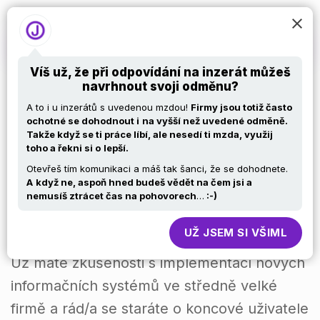
Víš už, že při odpovídání na inzerát můžeš
navrhnout svoji odměnu?
Aplikační
A to i u inzerátů s uvedenou mzdou!
Firmy jsou totiž často
ochotné se dohodnout i
na vyšší než uvedené odměně.
Takže když se ti práce líbí, ale nesedí ti mzda, využij
specialist(k)a -
toho a řekni si o
lepší.
Otevřeš tím komunikaci a máš tak šanci, že se dohodnete.
správce aplikačního
A
když ne, aspoň hned budeš vědět na čem jsi a
nemusíš ztrácet čas na pohovorech
…
:-)
SW
UŽ JSEM SI VŠIML
Už máte zkušenosti s implementací nových
informačních systémů ve středně velké
firmě a rád/a se staráte o koncové uživatele