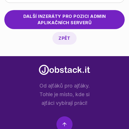
DALŠÍ INZERÁTY PRO POZICI
ADMIN
APLIKAČNÍCH SERVERŮ
ZPĚT
Od ajťáků pro ajťáky.
Tohle je místo, kde si
ajťáci vybírají práci!