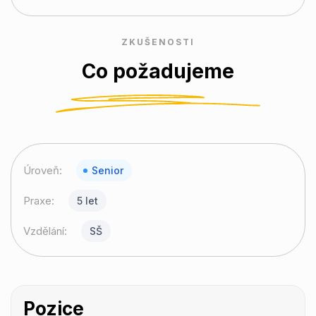
ZKUŠENOSTI
Co požadujeme
Úroveň:
Senior
Praxe:
5 let
Vzdělání:
SŠ
Pozice