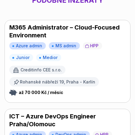
PODOBNÉ INZERÁTY
M365 Administrator – Cloud-Focused
Environment
Azure admin
MS admin
HPP
Junior
Medior
Creditinfo CEE s.r.o.
Rohanské nábřeží 19, Praha - Karlín
až 70 000 Kč / měsíc
ICT – Azure DevOps Engineer
Praha/Olomouc
Azure admin
DevOps admin
HPP