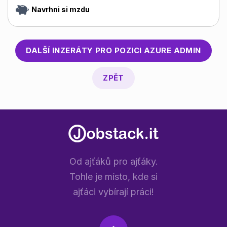
Navrhni si mzdu
DALŠÍ INZERÁTY PRO POZICI
AZURE ADMIN
ZPĚT
Od ajťáků pro ajťáky.
Tohle je místo, kde si
ajťáci vybírají práci!