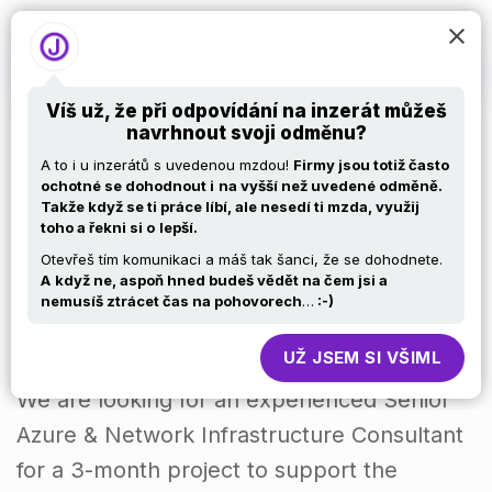
Víš už, že při odpovídání na inzerát můžeš
navrhnout svoji odměnu?
Senior Network
A to i u inzerátů s uvedenou mzdou!
Firmy jsou totiž často
ochotné se dohodnout i
na vyšší než uvedené odměně.
Takže když se ti práce líbí, ale nesedí ti mzda, využij
Engineer with
toho a řekni si o
lepší.
Otevřeš tím komunikaci a máš tak šanci, že se dohodnete.
Azure
A
když ne, aspoň hned budeš vědět na čem jsi a
nemusíš ztrácet čas na pohovorech
…
:-)
UŽ JSEM SI VŠIML
We are looking for an experienced Senior
Azure & Network Infrastructure Consultant
for a 3-month project to support the