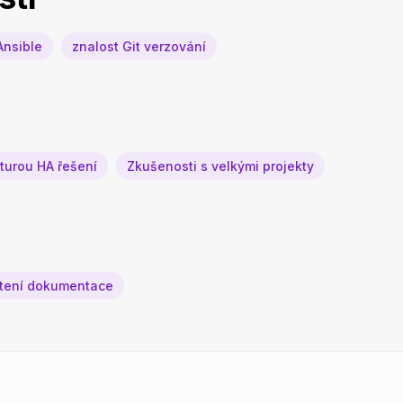
Ansible
znalost Git verzování
turou HA řešení
Zkušenosti s velkými projekty
čtení dokumentace