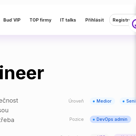
Buď VIP
TOP firmy
IT talks
Přihlásit
Registrov
ineer
ečnost
Úroveň
Medior
Seni
sou
třeba
Pozice
DevOps admin