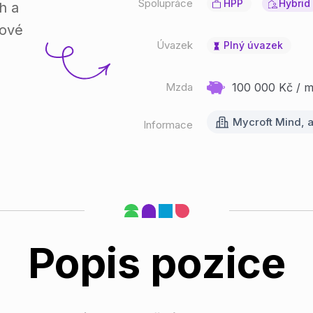
Spolupráce
HPP
Hybrid
h a
jové
Úvazek
Plný úvazek
Mzda
100 000 Kč / mě
Mycroft Mind, a
Informace
Popis pozice