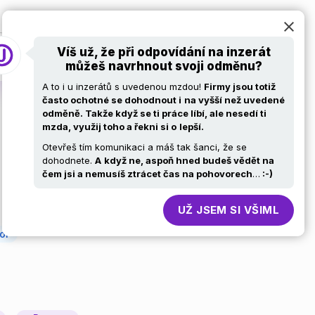
at
Pro firmy
Volní ajťáci
Kariérní stránky
Víš už, že při odpovídání na inzerát
můžeš navrhnout svoji odměnu?
A to i u inzerátů s uvedenou mzdou!
Firmy jsou totiž
často ochotné se dohodnout i
na vyšší než uvedené
odměně. Takže když se ti práce líbí, ale nesedí ti
mzda, využij toho a řekni si o
lepší.
Otevřeš tím komunikaci a máš tak šanci, že se
dohodnete.
A
když ne, aspoň hned budeš vědět na
čem jsi a nemusíš ztrácet čas na pohovorech
…
:-)
UŽ JSEM SI VŠIML
or