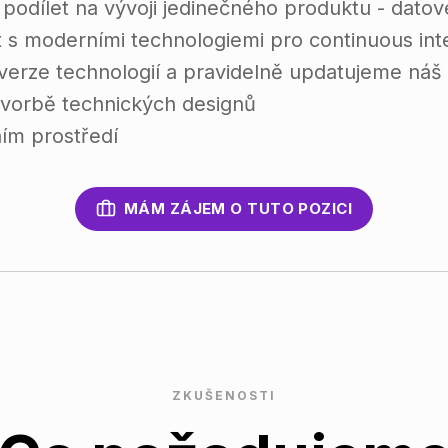
podílet na vývoji jedinečného produktu - datov
 s moderními technologiemi pro continuous int
verze technologií a pravidelně updatujeme ná
 tvorbě technických designů
ním prostředí
MÁM ZÁJEM O TUTO POZICI
ZKUŠENOSTI