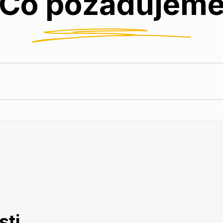
Co požadujem
sti