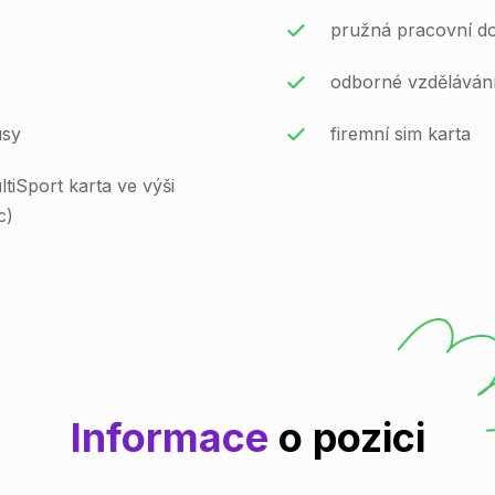
pružná pracovní d
odborné vzděláván
usy
firemní sim karta
iSport karta ve výši
c)
Informace
o pozici