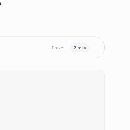
e
Praxe:
2 roky