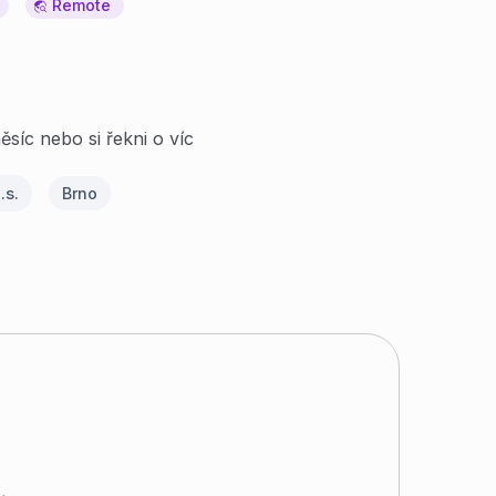
Remote
síc nebo si řekni o víc
.s.
Brno