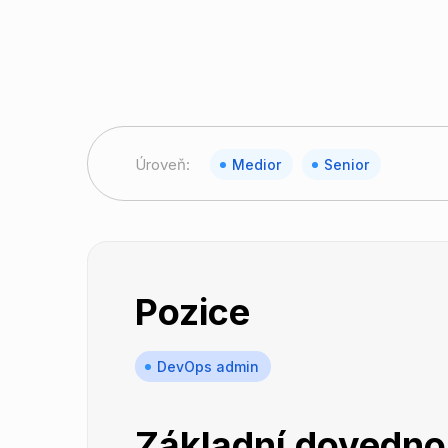
Úroveň:
Medior
Senior
Pozice
DevOps admin
Základní dovedno