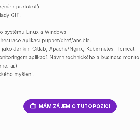
ačních protokolů.
lady GIT.
ho systému Linux a Windows.
estrace aplikací puppet/chef/ansible.
ako Jenkin, Gitlab, Apache/Nginx, Kubernetes, Tomcat.
onitoringem aplikací. Návrh technického a business monit
na, aj.)
ického myšlení.
MÁM ZÁJEM O TUTO POZICI