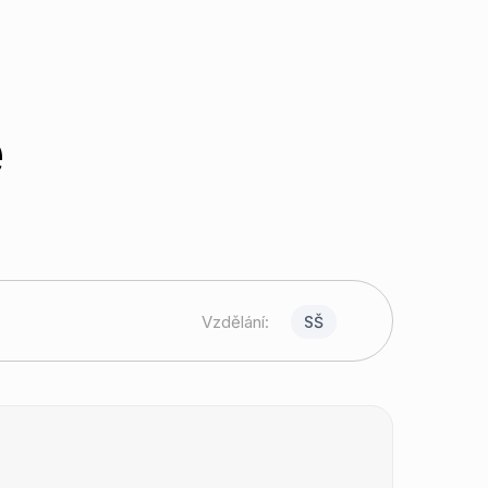
e
Vzdělání:
SŠ