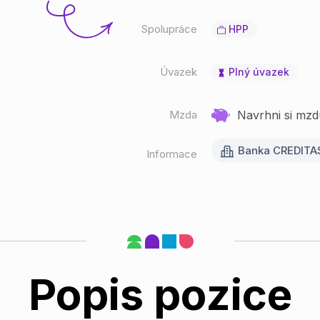
Spolupráce
HPP
Úvazek
Plný úvazek
Mzda
Navrhni si mzd
Banka CREDITA
Informace
Popis pozice