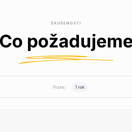
ZKUŠENOSTI
Co požadujem
Praxe:
1 rok