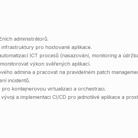
čních administrátorů.
 infrastruktury pro hostované aplikace.
utomatizací ICT procesů (nasazování, monitoring a údržba
 monitorovat výkon svěřených aplikací.
émového admina a pracovat na pravidelném patch manageme
ní incidentů.
 pro kontejnerovou virtualizaci a orchestraci.
 vývoji a implementaci CI/CD pro jednotlivé aplikace a prost