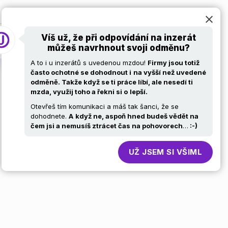
at
Pro firmy
Volní ajťáci
Kariérní stránky
Víš už, že při odpovídání na inzerát
můžeš navrhnout svoji odměnu?
A to i u inzerátů s uvedenou mzdou!
Firmy jsou totiž
často ochotné se dohodnout i
na vyšší než uvedené
odměně. Takže když se ti práce líbí, ale nesedí ti
mzda, využij toho a řekni si o
lepší.
h systémů a
Otevřeš tím komunikaci a máš tak šanci, že se
dohodnete.
A
když ne, aspoň hned budeš vědět na
čem jsi a nemusíš ztrácet čas na pohovorech
…
:-)
UŽ JSEM SI VŠIML