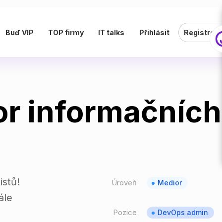
Buď VIP
TOP firmy
IT talks
Přihlásit
Registrov
or informačníc
istů!
Úroveň
Medior
ále
Pozice
DevOps admin