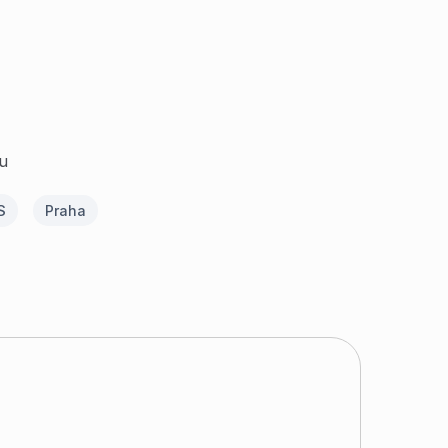
u
S
Praha