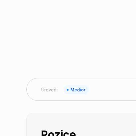
Úroveň:
Medior
Pozice