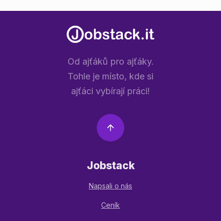
Od ajťáků pro ajťáky.
Tohle je místo, kde si
ajťáci vybírají práci!
Jobstack
Napsali o nás
Ceník