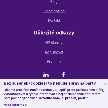
Blog
Volné pozice
Kontakt
Důležité odkazy
VIP členství
Registrovat
Pro firmy
LinkedIn
Facebook
Bez sušenek (cookies) to nebude správná párty
Děláme prostředí nabídek práce v IT lepší, proto potřebujeme měřit,
© 2023 Jobstack.it
, všechna práva vyhrazena
vyhodnocovat a rychle informovat o nejlepších nabídkách. V tom
nám pomáhají cookies.
Dovolíte nám je, prosím, použít?
Více informací