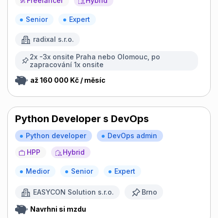
Freelancer
Hybrid
Senior
Expert
radixal s.r.o.
2x -3x onsite Praha nebo Olomouc, po
zapracování 1x onsite
až 160 000 Kč / měsíc
Python Developer s DevOps
Python developer
DevOps admin
HPP
Hybrid
Medior
Senior
Expert
EASYCON Solution s.r.o.
Brno
Navrhni si mzdu