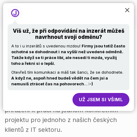
Víš už, že při odpovídání na inzerát můžeš
navrhnout svoji odměnu?
DevOps Engineer
A to i u inzerátů s uvedenou mzdou!
Firmy jsou totiž často
ochotné se dohodnout i
na vyšší než uvedené odměně.
Takže když se ti práce líbí, ale nesedí ti mzda, využij
toho a řekni si o
lepší.
Otevřeš tím komunikaci a máš tak šanci, že se dohodnete.
A
když ne, aspoň hned budeš vědět na čem jsi a
Tento náborový proces je zaměřen na
nemusíš ztrácet čas na pohovorech
…
:-)
projekty - to znamená, že po obdržení
nabídky od společnosti EndySoft budete
UŽ JSEM SI VŠIML
přiřazeni k práci na jednom konkrétním
projektu pro jednoho z našich českých
klientů z IT sektoru.