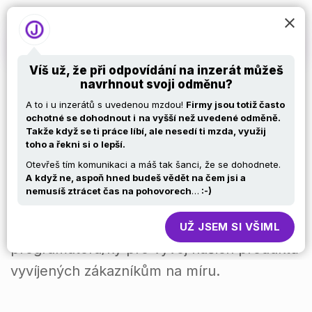
Víš už, že při odpovídání na inzerát můžeš
navrhnout svoji odměnu?
Programátor
A to i u inzerátů s uvedenou mzdou!
Firmy jsou totiž často
ochotné se dohodnout i
na vyšší než uvedené odměně.
Takže když se ti práce líbí, ale nesedí ti mzda, využij
Fullstack
toho a řekni si o
lepší.
Otevřeš tím komunikaci a máš tak šanci, že se dohodnete.
A
když ne, aspoň hned budeš vědět na čem jsi a
nemusíš ztrácet čas na pohovorech
…
:-)
Hledáme nového kolegu/kolegyni na pozici
UŽ JSEM SI VŠIML
programátora/ky pro vývoj našich produktů
vyvíjených zákazníkům na míru.