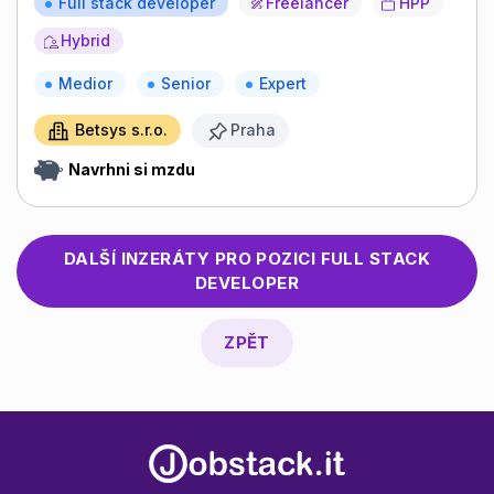
Full stack developer
Freelancer
HPP
Hybrid
Medior
Senior
Expert
Betsys s.r.o.
Praha
Navrhni si mzdu
DALŠÍ INZERÁTY PRO POZICI
FULL STACK
DEVELOPER
ZPĚT