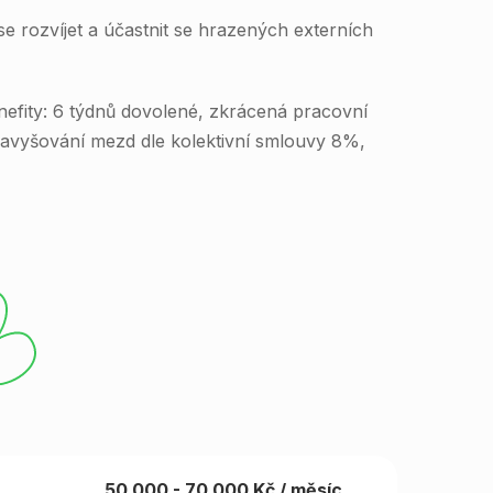
e rozvíjet a účastnit se hrazených externích
nefity: 6 týdnů dovolené, zkrácená pracovní
avyšování mezd dle kolektivní smlouvy 8%,
50 000 - 70 000 Kč / měsíc