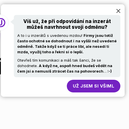
at
Pro firmy
Volní ajťáci
Kariérní stránky
Víš už, že při odpovídání na inzerát
můžeš navrhnout svoji odměnu?
A to i u inzerátů s uvedenou mzdou!
Firmy jsou totiž
často ochotné se dohodnout i
na vyšší než uvedené
odměně. Takže když se ti práce líbí, ale nesedí ti
mzda, využij toho a řekni si o
lepší.
jn tým
Otevřeš tím komunikaci a máš tak šanci, že se
dohodnete.
A
když ne, aspoň hned budeš vědět na
čem jsi a nemusíš ztrácet čas na pohovorech
…
:-)
UŽ JSEM SI VŠIML