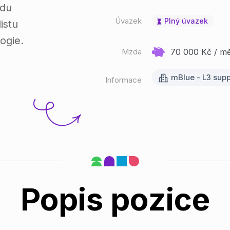
odu
Úvazek
Plný úvazek
istu
ogie.
Mzda
70 000 Kč / měs
mBlue - L3 supp
Informace
Popis pozice