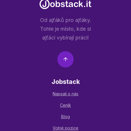
Od ajťáků pro ajťáky.
Tohle je místo, kde si
ajťáci vybírají práci!
Jobstack
Napsali o nás
Ceník
Blog
Volné pozice