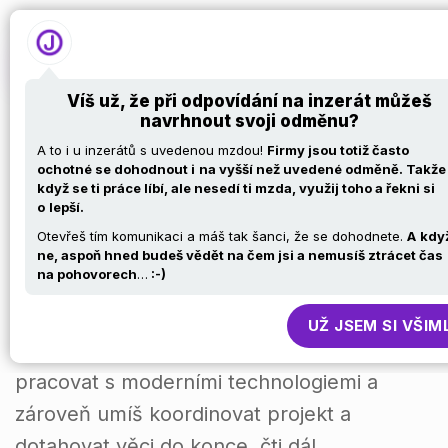
Víš už, že při odpovídání na inzerát můžeš
navrhnout svoji odměnu?
IT PROJEKTOVÝ
A to i u inzerátů s uvedenou mzdou!
Firmy jsou totiž často
ochotné se dohodnout i
na vyšší než uvedené odměně. Takže
když se ti práce líbí, ale nesedí ti mzda, využij toho a řekni si
MANAŽER -
o
lepší.
Otevřeš tím komunikaci a máš tak šanci, že se dohodnete.
A
kdy
MODŘICE
ne, aspoň hned budeš vědět na čem jsi a nemusíš ztrácet čas
na pohovorech
…
:-)
ROZŠIŘUJEME NÁŠ IT TEAM O NOVÉ
UŽ JSEM SI VŠIM
KOLEGY! Pokud tě baví tvořit nové věci,
pracovat s moderními technologiemi a
zároveň umíš koordinovat projekt a
dotahovat věci do konce, čti dál.