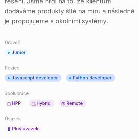
řešení. Jsme hrdí na to, že klientům
dodáváme produkty šité na míru a následně
je propojujeme s okolními systémy.
Úroveň
Junior
Pozice
Javascript developer
Python developer
Spolupráce
HPP
Hybrid
Remote
Úvazek
Plný úvazek