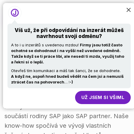
Víš už, že při odpovídání na inzerát můžeš
navrhnout svoji odměnu?
ABAP Developer
A to i u inzerátů s uvedenou mzdou!
Firmy jsou totiž často
ochotné se dohodnout i
na vyšší než uvedené odměně.
Takže když se ti práce líbí, ale nesedí ti mzda, využij toho
a řekni si o
lepší.
Otevřeš tím komunikaci a máš tak šanci, že se dohodnete.
A
když ne, aspoň hned budeš vědět na čem jsi a nemusíš
ztrácet čas na pohovorech
…
:-)
Jsme EFFIIS poradenská společnost
poskytující konzultační a programátorské
UŽ JSEM SI VŠIML
služby v oblasti SAP více než 15 let. Jsme
součástí rodiny SAP jako SAP partner. Naše
know-how spočívá ve vývoji vlastních