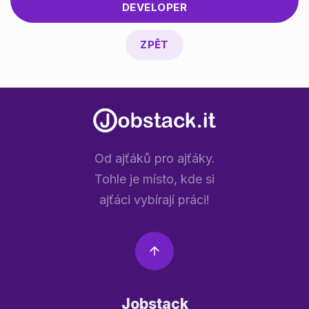
DEVELOPER
ZPĚT
Od ajťáků pro ajťáky.
Tohle je místo, kde si
ajťáci vybírají práci!
Jobstack