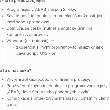
ak si tě představujeme?
Programuješ v ABAB alespoň 2 roky.
Baví tě nové technologie a rád hledáš možnosti, jak je
mezi sebou propojovat.
Domluvíš se česky (nutné) a anglicky (min. na
komunikativní úrovni).
Výhodou (ne nutností) je:
zkušenost s jinými programovacími jazyky jako
Java Script, U15 Fiori.
o tě u nás čeká?
Vyvíjení aplikací podporující firemní procesy.
Používání různých technologií a programovacích jazyk
(ABAB, Java Script nebo podobných jazyků)
Komunikace s projektovými manažery i ostatními členy
týmu.