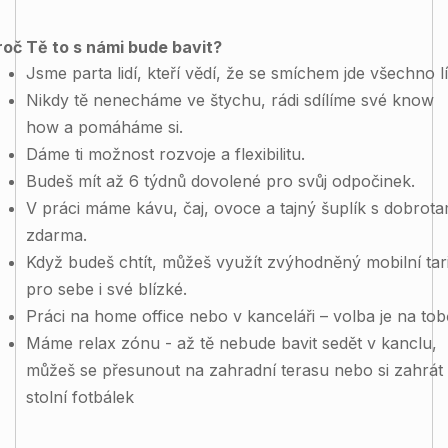
roč Tě to s námi bude bavit?
Jsme parta lidí, kteří vědí, že se smíchem jde všechno lí
Nikdy tě nenecháme ve štychu, rádi sdílíme své know
how a pomáháme si.
Dáme ti možnost rozvoje a flexibilitu.
Budeš mít až 6 týdnů dovolené pro svůj odpočinek.
V práci máme kávu, čaj, ovoce a tajný šuplík s dobrota
zdarma.
Když budeš chtít, můžeš využít zvýhodněný mobilní tar
pro sebe i své blízké.
Práci na home office nebo v kanceláři – volba je na tob
Máme relax zónu - až tě nebude bavit sedět v kanclu,
můžeš se přesunout na zahradní terasu nebo si zahrát
stolní fotbálek