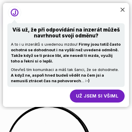
Víš už, že při odpovídání na inzerát můžeš
navrhnout svoji odměnu?
Senior Frontend
A to i u inzerátů s uvedenou mzdou!
Firmy jsou totiž často
ochotné se dohodnout i
na vyšší než uvedené odměně.
Takže když se ti práce líbí, ale nesedí ti mzda, využij
Developer —
toho a řekni si o
lepší.
Otevřeš tím komunikaci a máš tak šanci, že se dohodnete.
Prague (Hybrid,
A
když ne, aspoň hned budeš vědět na čem jsi a
nemusíš ztrácet čas na pohovorech
…
:-)
Contract)
UŽ JSEM SI VŠIML