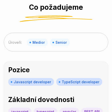
Co požadujeme
Úroveň:
Medior
Senior
Pozice
Javascript developer
TypeScript developer
Základní dovednosti
javascript
typescript
angular
REST API