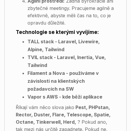
Agilní prostředí:
Žádná byrokracie ani
zbytečné meetingy. Pracujeme agilně a
efektivně, abyste měli čas na to, co je
opravdu důležité.
Technologie se kterými vyvíjíme:
TALL stack - Laravel, Livewire,
Alpine, Tailwind
TVIL stack - Laravel, Inertia, Vue,
Tailwind
Filament a Nova - používáme v
závislosti na klientských
požadavcích na SW
Vapor s AWS - kde běží aplikace
Říkají vám něco slova jako
Pest, PHPstan,
Rector, Duster, Flare, Telescope, Spatie,
Octane, Tinkerwell, Herd,
? Pokud ano,
tak mezi nás určitě zapadnete. Pokud ne,