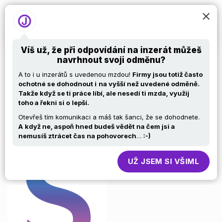
Víš už, že při odpovídání na inzerát můžeš
navrhnout svoji odměnu?
PHP Laravel
A to i u inzerátů s uvedenou mzdou!
Firmy jsou totiž často
ochotné se dohodnout i
na vyšší než uvedené odměně.
Takže když se ti práce líbí, ale nesedí ti mzda, využij
Developer / Full
toho a řekni si o
lepší.
Otevřeš tím komunikaci a máš tak šanci, že se dohodnete.
stack developer
A
když ne, aspoň hned budeš vědět na čem jsi a
nemusíš ztrácet čas na pohovorech
…
:-)
UŽ JSEM SI VŠIML