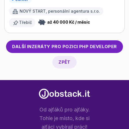
NOVÝ START, personální agentura s.r.o.
až 40 000 Kč / měsíc
Třebíč
DALŠÍ INZERÁTY PRO POZICI
PHP DEVELOPER
ZPĚT
Od ajťáků pro ajťáky.
Tohle je místo, kde si
ajťáci vybírají práci!