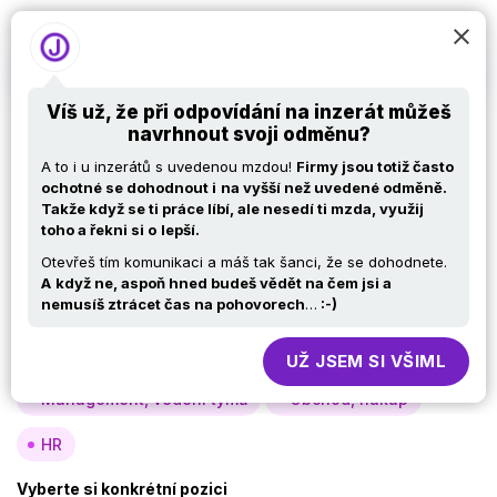
Víš už, že při odpovídání na inzerát můžeš
navrhnout svoji odměnu?
Nabídky práce v IT –
A to i u inzerátů s uvedenou mzdou!
Firmy jsou totiž často
PHP developer
ochotné se dohodnout i
na vyšší než uvedené odměně.
Takže když se ti práce líbí, ale nesedí ti mzda, využij
toho a řekni si o
lepší.
Otevřeš tím komunikaci a máš tak šanci, že se dohodnete.
Vyberte si oblast
A
když ne, aspoň hned budeš vědět na čem jsi a
nemusíš ztrácet čas na pohovorech
…
:-)
Analýza, návrh
Vývoj
Testy
Specialisté, konzultanti
Provoz, infra
UŽ JSEM SI VŠIML
Management, vedení týmů
Obchod, nákup
HR
Vyberte si konkrétní pozici