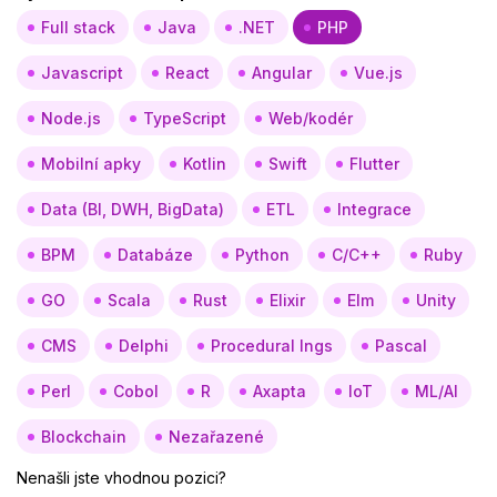
Full stack
Java
.NET
PHP
Javascript
React
Angular
Vue.js
Node.js
TypeScript
Web/kodér
Mobilní apky
Kotlin
Swift
Flutter
Data (BI, DWH, BigData)
ETL
Integrace
BPM
Databáze
Python
C/C++
Ruby
GO
Scala
Rust
Elixir
Elm
Unity
CMS
Delphi
Procedural lngs
Pascal
Perl
Cobol
R
Axapta
IoT
ML/AI
Blockchain
Nezařazené
Nenašli jste vhodnou pozici?