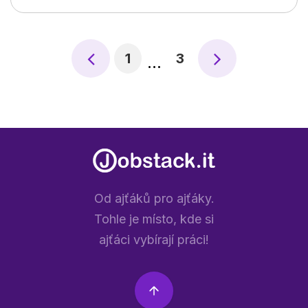
1
3
…
Od ajťáků pro ajťáky.
Tohle je místo, kde si
ajťáci vybírají práci!