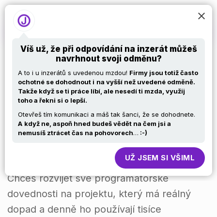
Víš už, že při odpovídání na inzerát můžeš
navrhnout svoji odměnu?
PHP Developer
A to i u inzerátů s uvedenou mzdou!
Firmy jsou totiž často
ochotné se dohodnout i
na vyšší než uvedené odměně.
Takže když se ti práce líbí, ale nesedí ti mzda, využij
(junior/medior) –
toho a řekni si o
lepší.
Otevřeš tím komunikaci a máš tak šanci, že se dohodnete.
interní aplikace s
A
když ne, aspoň hned budeš vědět na čem jsi a
nemusíš ztrácet čas na pohovorech
…
:-)
dopadem
UŽ JSEM SI VŠIML
Chceš rozvíjet své programátorské
dovednosti na projektu, který má reálný
dopad a denně ho používají tisíce