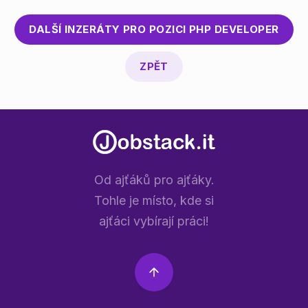
DALŠÍ INZERÁTY PRO POZICI
PHP DEVELOPER
ZPĚT
Od ajťáků pro ajťáky.
Tohle je místo, kde si
ajťáci vybírají práci!