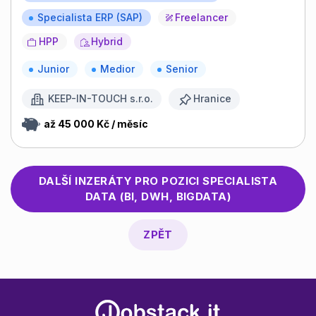
Specialista ERP (SAP)
Freelancer
HPP
Hybrid
Junior
Medior
Senior
KEEP-IN-TOUCH s.r.o.
Hranice
až 45 000 Kč / měsíc
DALŠÍ INZERÁTY PRO POZICI
SPECIALISTA
DATA (BI, DWH, BIGDATA)
ZPĚT