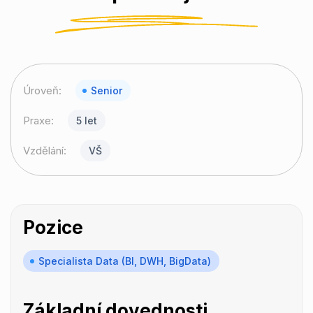
Úroveň:
Senior
Praxe:
5 let
Vzdělání:
VŠ
Pozice
Specialista Data (BI, DWH, BigData)
Základní dovednosti