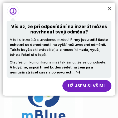
Víš už, že při odpovídání na inzerát můžeš
navrhnout svoji odměnu?
BI Data Engineer –
A to i u inzerátů s uvedenou mzdou!
Firmy jsou totiž často
ochotné se dohodnout i
na vyšší než uvedené odměně.
Takže když se ti práce líbí, ale nesedí ti mzda, využij
Tech Lead (f/m)
toho a řekni si o
lepší.
Otevřeš tím komunikaci a máš tak šanci, že se dohodnete.
A
když ne, aspoň hned budeš vědět na čem jsi a
nemusíš ztrácet čas na pohovorech
…
:-)
UŽ JSEM SI VŠIML