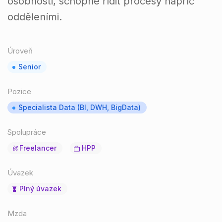
osobnosti, schopné řídit procesy napříč
odděleními.
Úroveň
Senior
Pozice
Specialista Data (BI, DWH, BigData)
Spolupráce
Freelancer
HPP
Úvazek
Plný úvazek
Mzda