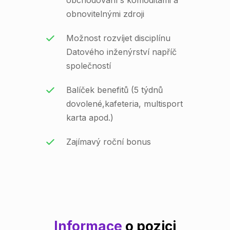
obchodování s komoditami a
obnovitelnými zdroji
Možnost rozvíjet disciplínu
Datového inženýrství napříč
společností
Balíček benefitů (5 týdnů
dovolené,kafeteria, multisport
karta apod.)
Zajímavý roční bonus
Informace
o pozici