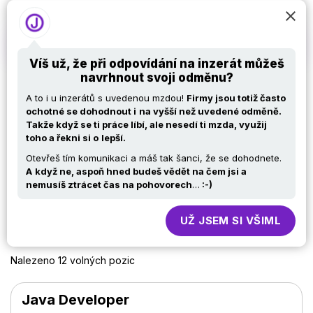
Víš už, že při odpovídání na inzerát můžeš
navrhnout svoji odměnu?
GSU INTERWORK –
A to i u inzerátů s uvedenou mzdou!
Firmy jsou totiž často
všechny nabídky práce
ochotné se dohodnout i
na vyšší než uvedené odměně.
Takže když se ti práce líbí, ale nesedí ti mzda, využij
v IT na jednom místě.
toho a řekni si o
lepší.
Otevřeš tím komunikaci a máš tak šanci, že se dohodnete.
A
když ne, aspoň hned budeš vědět na čem jsi a
nemusíš ztrácet čas na pohovorech
…
:-)
PROFIL FIRMY
UŽ JSEM SI VŠIML
Nalezeno 12 volných pozic
Java Developer