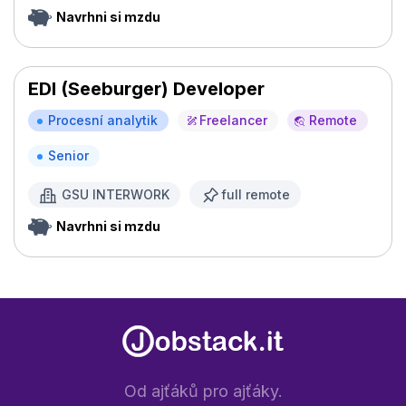
Navrhni si mzdu
EDI (Seeburger) Developer
Procesní analytik
Freelancer
Remote
Senior
GSU INTERWORK
full remote
Navrhni si mzdu
Od ajťáků pro ajťáky.