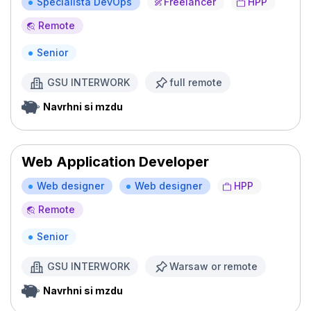
Specialista DevOps
Freelancer
HPP
Remote
Senior
GSU INTERWORK
full remote
Navrhni si mzdu
Web Application Developer
Web designer
Web designer
HPP
Remote
Senior
GSU INTERWORK
Warsaw or remote
Navrhni si mzdu