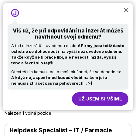
Víš už, že při odpovídání na inzerát můžeš
navrhnout svoji odměnu?
Sprinx Systems, a.s. –
A to i u inzerátů s uvedenou mzdou!
Firmy jsou totiž často
všechny nabídky práce
ochotné se dohodnout i
na vyšší než uvedené odměně.
Takže když se ti práce líbí, ale nesedí ti mzda, využij
v IT na jednom místě.
toho a řekni si o
lepší.
Otevřeš tím komunikaci a máš tak šanci, že se dohodnete.
A
když ne, aspoň hned budeš vědět na čem jsi a
nemusíš ztrácet čas na pohovorech
…
:-)
PROFIL FIRMY
UŽ JSEM SI VŠIML
Nalezen 1 volná pozice
Helpdesk Specialist – IT / Farmacie