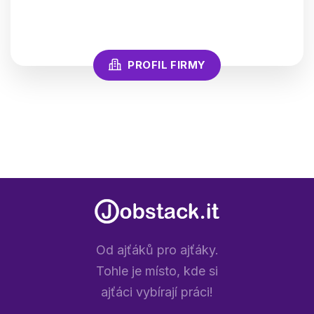
PROFIL FIRMY
Od ajťáků pro ajťáky.
Tohle je místo, kde si
ajťáci vybírají práci!