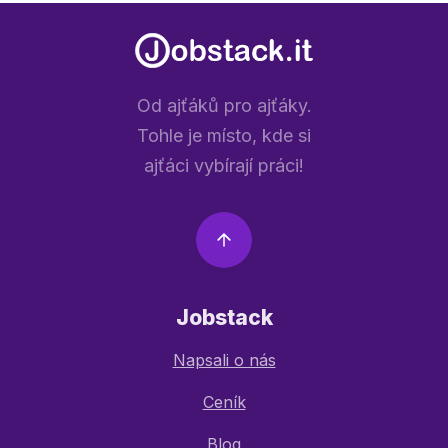
Od ajťáků pro ajťáky.
Tohle je místo, kde si
ajťáci vybírají práci!
Jobstack
Napsali o nás
Ceník
Blog