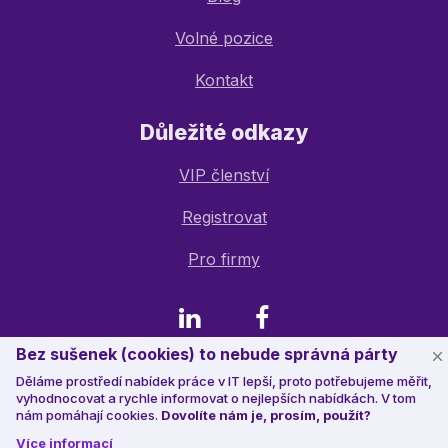
Volné pozice
Kontakt
Důležité odkazy
VIP členství
Registrovat
Pro firmy
LinkedIn
Facebook
Bez sušenek (cookies) to nebude správná párty
Děláme prostředí nabídek práce v IT lepší, proto potřebujeme měřit,
© 2023 Jobstack.it
, všechna práva vyhrazena
vyhodnocovat a rychle informovat o nejlepších nabídkách. V tom
nám pomáhají cookies.
Dovolíte nám je, prosím, použít?
Více informací