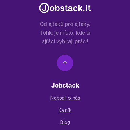
Od ajťáků pro ajťáky.
Tohle je místo, kde si
ajťáci vybírají práci!
Jobstack
Napsali o nás
Ceník
Blog