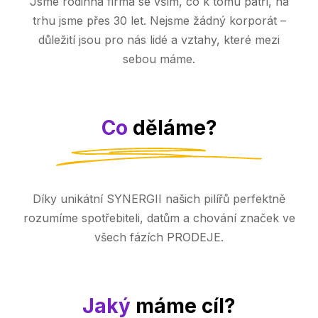
Jsme rodinná firma se vším, co k tomu patří, na
trhu jsme přes 30 let. Nejsme žádný korporát –
důležití jsou pro nás lidé a vztahy, které mezi
sebou máme.
Co
děláme?
Díky unikátní SYNERGII našich pilířů perfektně
rozumíme spotřebiteli, datům a chování značek ve
všech fázích PRODEJE.
Jaký
máme cíl?