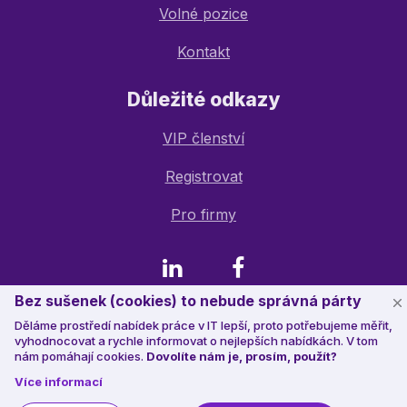
Volné pozice
Kontakt
Důležité odkazy
VIP členství
Registrovat
Pro firmy
LinkedIn
Facebook
Bez sušenek (cookies) to nebude správná párty
Děláme prostředí nabídek práce v IT lepší, proto potřebujeme měřit,
© 2023 Jobstack.it
, všechna práva vyhrazena
vyhodnocovat a rychle informovat o nejlepších nabídkách. V tom
nám pomáhají cookies.
Dovolíte nám je, prosím, použít?
Více informací