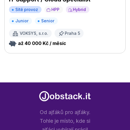
Sítě provoz
HPP
Hybrid
Junior
Senior
VOKSYS, s.r.o.
Praha 5
až 40 000 Kč / měsíc
Od ajťáků pro ajťáky.
Tohle je místo, kde si
ajťáci vybírají práci!