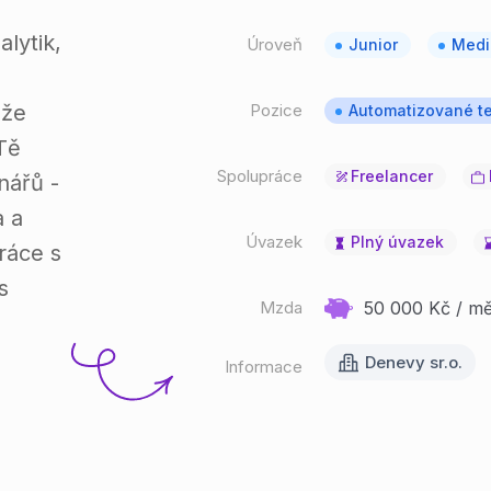
alytik,
Úroveň
Junior
Medi
 že
Pozice
Automatizované te
Tě
Spolupráce
Freelancer
nářů -
a a
Úvazek
Plný úvazek
ráce s
s
Mzda
50 000 Kč / měs
Denevy sr.o.
Informace