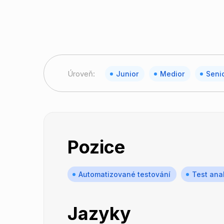
Úroveň:
Junior
Medior
Seni
Pozice
Automatizované testování
Test anal
Jazyky