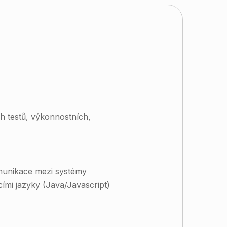
ch testů, výkonnostních,
omunikace mezi systémy
cími jazyky (Java/Javascript)