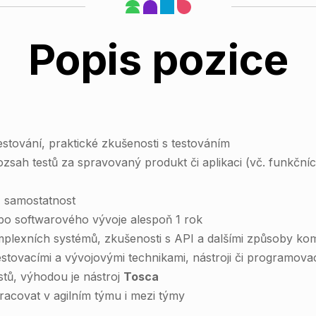
Popis pozice
estování, praktické zkušenosti s testováním
ozsah testů za spravovaný produkt či aplikaci (vč. funkční
, samostatnost
ebo softwarového vývoje alespoň 1 rok
omplexních systémů, zkušenosti s API a dalšími způsoby k
estovacími a vývojovými technikami, nástroji či programova
stů, výhodou je nástroj
Tosca
acovat v agilním týmu i mezi týmy