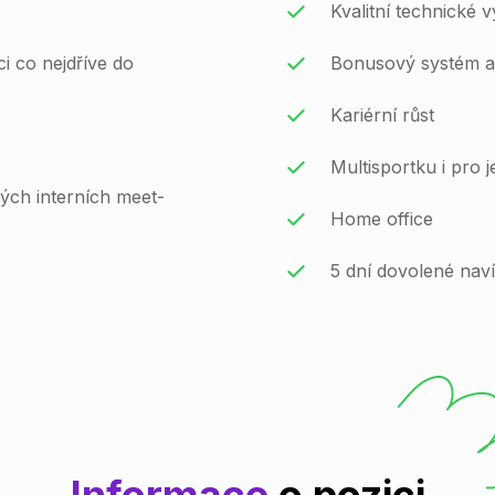
Kvalitní technické 
ci co nejdříve do
Bonusový systém a
Kariérní růst
Multisportku i pro 
ných interních meet-
Home office
5 dní dovolené nav
Informace
o pozici