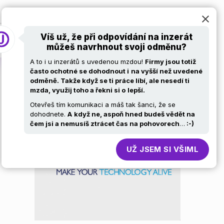
at
Pro firmy
Volní ajťáci
Kariérní stránky
Víš už, že při odpovídání na inzerát
můžeš navrhnout svoji odměnu?
A to i u inzerátů s uvedenou mzdou!
Firmy jsou totiž
často ochotné se dohodnout i
na vyšší než uvedené
odměně. Takže když se ti práce líbí, ale nesedí ti
mzda, využij toho a řekni si o
lepší.
Otevřeš tím komunikaci a máš tak šanci, že se
dohodnete.
A
když ne, aspoň hned budeš vědět na
čem jsi a nemusíš ztrácet čas na pohovorech
…
:-)
UŽ JSEM SI VŠIML