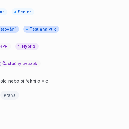
or
Senior
stování
Test analytik
HPP
Hybrid
Částečný úvazek
íc nebo si řekni o víc
Praha