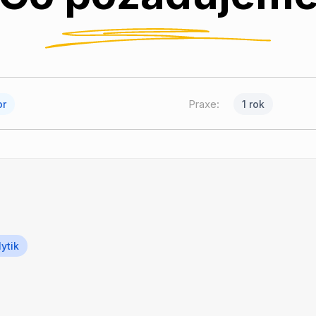
Praxe:
or
1 rok
ytik