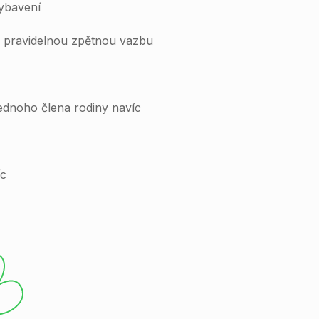
vybavení
 pravidelnou zpětnou vazbu
jednoho člena rodiny navíc
íc