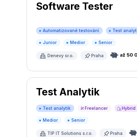
Software Tester
Automatizované testování
Test analyt
Junior
Medior
Senior
až 50 
Denevy sr.o.
Praha
Test Analytik
Test analytik
Freelancer
Hybrid
Medior
Senior
TIP IT Solutions s.r.o.
Praha