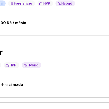
ní
Freelancer
HPP
Hybrid
000 Kč / měsíc
r
HPP
Hybrid
rhni si mzdu