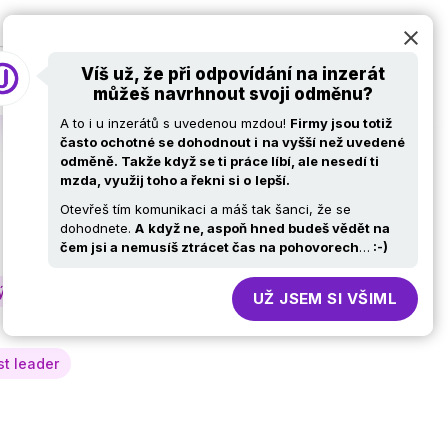
at
Pro firmy
Volní ajťáci
Kariérní stránky
Víš už, že při odpovídání na inzerát
můžeš navrhnout svoji odměnu?
A to i u inzerátů s uvedenou mzdou!
Firmy jsou totiž
často ochotné se dohodnout i
na vyšší než uvedené
odměně. Takže když se ti práce líbí, ale nesedí ti
mzda, využij toho a řekni si o
lepší.
Otevřeš tím komunikaci a máš tak šanci, že se
dohodnete.
A
když ne, aspoň hned budeš vědět na
čem jsi a nemusíš ztrácet čas na pohovorech
…
:-)
týmů
Obchod, nákup
HR
UŽ JSEM SI VŠIML
st leader