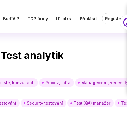
Buď VIP
TOP firmy
IT talks
Přihlásit
Registrov
 Test analytik
listé, konzultanti
Provoz, infra
Management, vedení 
estování
Security testování
Test (QA) manažer
Te