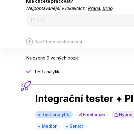
Kde chcete pracovat?
Nejpoptávanější v lokalitách:
Praha
,
Brno
Praha
Rozšířené vyhledávání
Nalezeno 9 volných pozic
Test analytik
Integrační tester + P
Test analytik
Freelancer
Hybrid
Medior
Senior