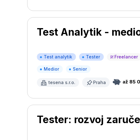
Test Analytik - medi
Test analytik
Tester
Freelancer
Medior
Senior
až 85 
tesena s.r.o.
Praha
Tester: rozvoj zaruč