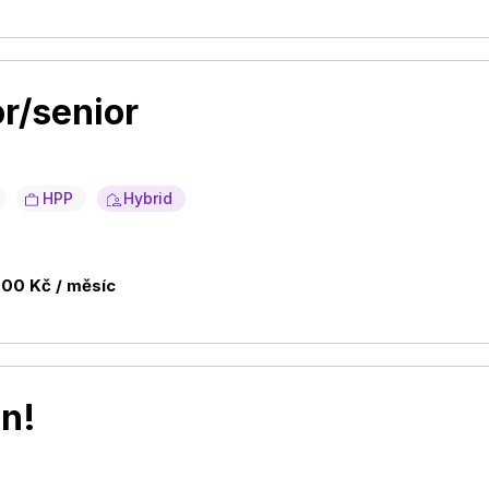
or/senior
HPP
Hybrid
000 Kč / měsíc
en!