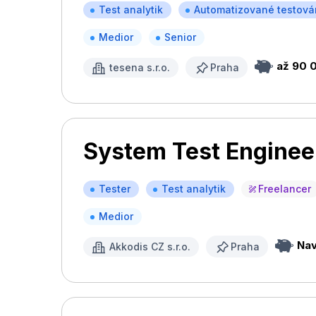
Test analytik
Automatizované testová
Medior
Senior
až 90 
tesena s.r.o.
Praha
System Test Enginee
Tester
Test analytik
Freelancer
Medior
Nav
Akkodis CZ s.r.o.
Praha