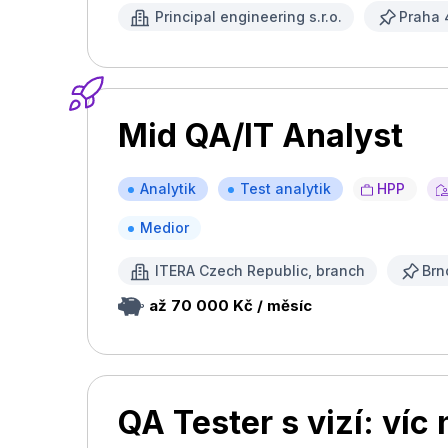
Principal engineering s.r.o.
Praha 
Mid QA/IT Analyst
Analytik
Test analytik
HPP
Medior
ITERA Czech Republic, branch
Brn
až 70 000 Kč / měsíc
QA Tester s vizí: víc 