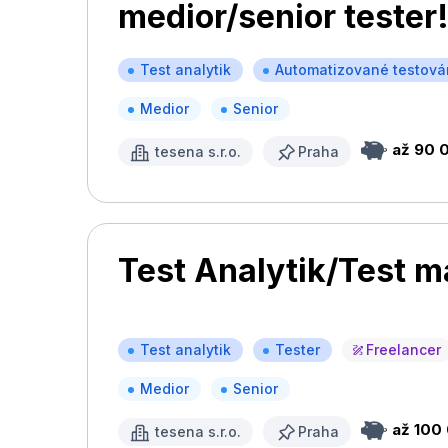
medior/senior tester
Test analytik
Automatizované testová
Medior
Senior
až 90 
tesena s.r.o.
Praha
Test Analytik/Test 
Test analytik
Tester
Freelancer
Medior
Senior
až 100
tesena s.r.o.
Praha