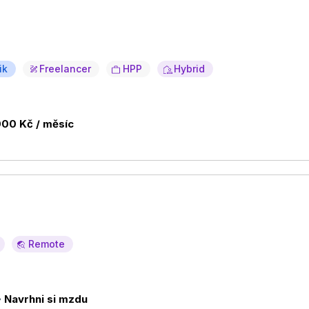
ik
Freelancer
HPP
Hybrid
000 Kč / měsíc
Remote
Navrhni si mzdu