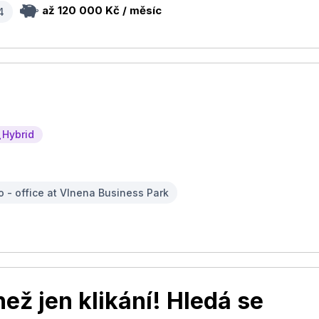
až 120 000 Kč / měsíc
4
Hybrid
o - office at Vlnena Business Park
než jen klikání! Hledá se