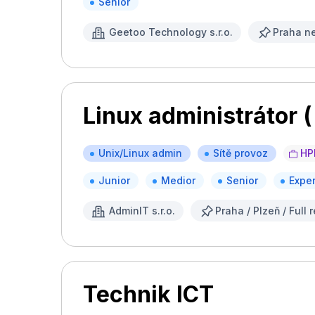
Senior
Geetoo Technology s.r.o.
Praha n
Linux administrátor ( 
Unix/Linux admin
Sítě provoz
HP
Junior
Medior
Senior
Exper
AdminIT s.r.o.
Praha / Plzeň / Full
Technik ICT