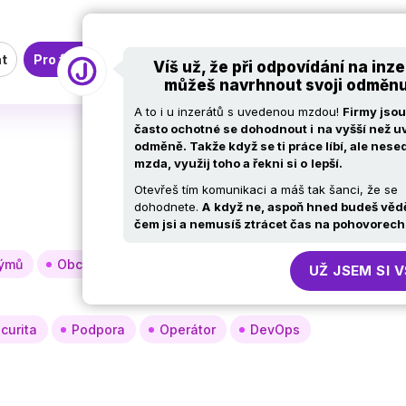
at
Pro firmy
Volní ajťáci
Kariérní stránky
Víš už, že při odpovídání na inzerát
můžeš navrhnout svoji odměnu?
A to i u inzerátů s uvedenou mzdou!
Firmy jsou totiž
často ochotné se dohodnout i
na vyšší než uvedené
odměně. Takže když se ti práce líbí, ale nesedí ti
mzda, využij toho a řekni si o
lepší.
Otevřeš tím komunikaci a máš tak šanci, že se
dohodnete.
A
když ne, aspoň hned budeš vědět na
čem jsi a nemusíš ztrácet čas na pohovorech
…
:-)
týmů
Obchod, nákup
HR
UŽ JSEM SI VŠIML
curita
Podpora
Operátor
DevOps