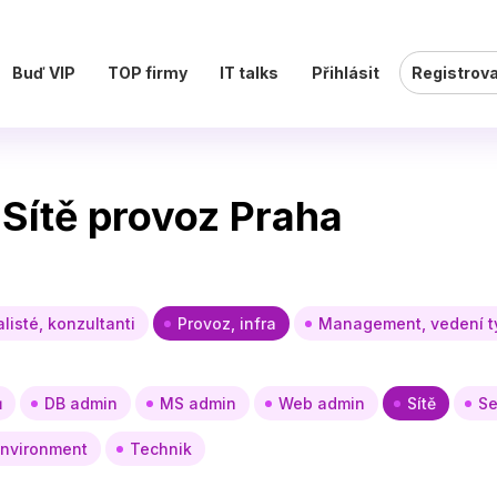
Buď VIP
TOP firmy
IT talks
Přihlásit
Registrov
 Sítě provoz Praha
listé, konzultanti
Provoz, infra
Management, vedení 
ů
DB admin
MS admin
Web admin
Sítě
Se
environment
Technik