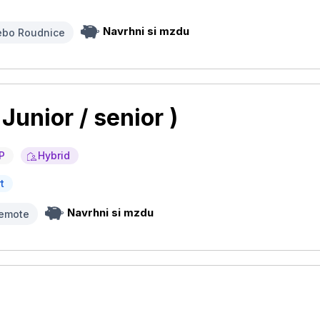
Navrhni si mzdu
ebo Roudnice
Junior / senior )
P
Hybrid
t
Navrhni si mzdu
 remote