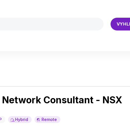
VYHL
e Network Consultant - NSX
P
Hybrid
Remote