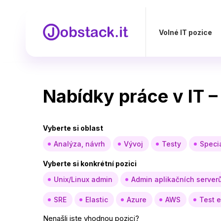
Volné IT pozice
Nabídky práce v IT –
Vyberte si oblast
Analýza, návrh
Vývoj
Testy
Specia
Vyberte si konkrétní pozici
Unix/Linux admin
Admin aplikačních server
SRE
Elastic
Azure
AWS
Test 
Nenašli jste vhodnou pozici?