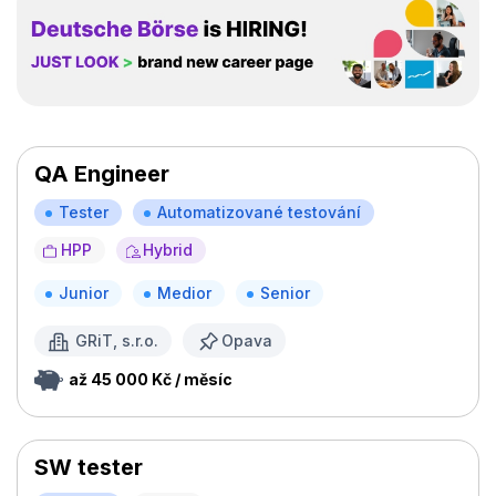
QA Engineer
Tester
Automatizované testování
HPP
Hybrid
Junior
Medior
Senior
GRiT, s.r.o.
Opava
až 45 000 Kč / měsíc
SW tester