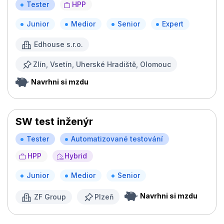
Tester
HPP
Junior
Medior
Senior
Expert
Edhouse s.r.o.
Zlín, Vsetín, Uherské Hradiště, Olomouc
Navrhni si mzdu
SW test inženýr
Tester
Automatizované testování
HPP
Hybrid
Junior
Medior
Senior
Navrhni si mzdu
ZF Group
Plzeň