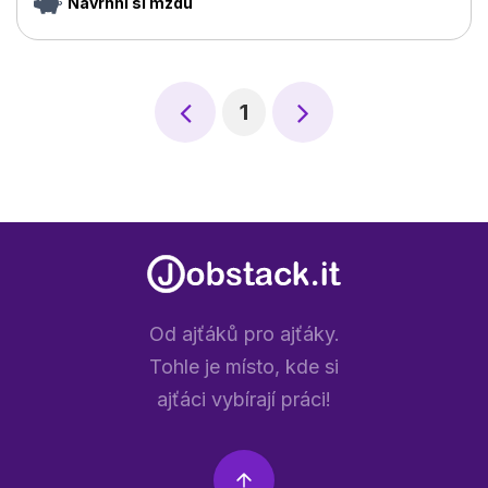
Navrhni si mzdu
1
Od ajťáků pro ajťáky.
Tohle je místo, kde si
ajťáci vybírají práci!