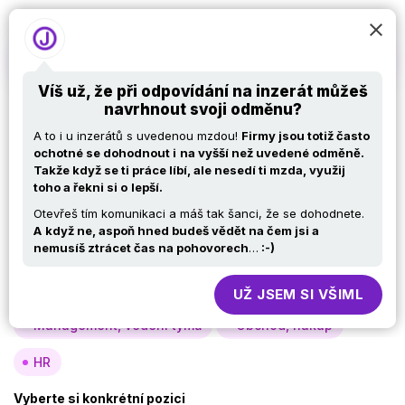
Víš už, že při odpovídání na inzerát můžeš
navrhnout svoji odměnu?
Nabídky práce v IT –
A to i u inzerátů s uvedenou mzdou!
Firmy jsou totiž často
Tester
ochotné se dohodnout i
na vyšší než uvedené odměně.
Takže když se ti práce líbí, ale nesedí ti mzda, využij
toho a řekni si o
lepší.
Otevřeš tím komunikaci a máš tak šanci, že se dohodnete.
Vyberte si oblast
A
když ne, aspoň hned budeš vědět na čem jsi a
nemusíš ztrácet čas na pohovorech
…
:-)
Analýza, návrh
Vývoj
Testy
Specialisté, konzultanti
Provoz, infra
UŽ JSEM SI VŠIML
Management, vedení týmů
Obchod, nákup
HR
Vyberte si konkrétní pozici