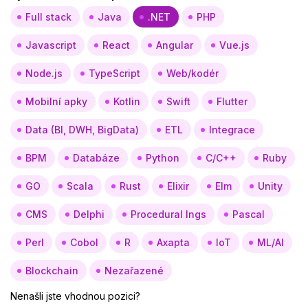
Full stack
Java
.NET
PHP
Javascript
React
Angular
Vue.js
Node.js
TypeScript
Web/kodér
Mobilní apky
Kotlin
Swift
Flutter
Data (BI, DWH, BigData)
ETL
Integrace
BPM
Databáze
Python
C/C++
Ruby
GO
Scala
Rust
Elixir
Elm
Unity
CMS
Delphi
Procedural lngs
Pascal
Perl
Cobol
R
Axapta
IoT
ML/AI
Blockchain
Nezařazené
Nenašli jste vhodnou pozici?