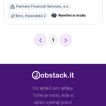
Partners Financial Services, a.s.
Navrhni si mzdu
Brno, Holandská 2
1
Od ajťáků pro ajťáky.
Tohle je místo, kde si
ajťáci vybírají práci!