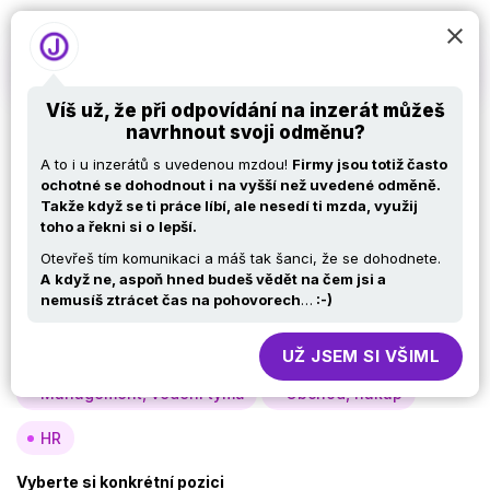
Víš už, že při odpovídání na inzerát můžeš
navrhnout svoji odměnu?
Nabídky práce v IT –
A to i u inzerátů s uvedenou mzdou!
Firmy jsou totiž často
.NET developer Brno
ochotné se dohodnout i
na vyšší než uvedené odměně.
Takže když se ti práce líbí, ale nesedí ti mzda, využij
toho a řekni si o
lepší.
Otevřeš tím komunikaci a máš tak šanci, že se dohodnete.
Vyberte si oblast
A
když ne, aspoň hned budeš vědět na čem jsi a
nemusíš ztrácet čas na pohovorech
…
:-)
Analýza, návrh
Vývoj
Testy
Specialisté, konzultanti
Provoz, infra
UŽ JSEM SI VŠIML
Management, vedení týmů
Obchod, nákup
HR
Vyberte si konkrétní pozici