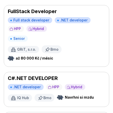
FullStack Developer
Full stack developer
.NET developer
HPP
Hybrid
Senior
GRiT, s.r.o.
Brno
až 80 000 Kč / měsíc
C#.NET DEVELOPER
.NET developer
HPP
Hybrid
Navrhni si mzdu
IQ Hub
Brno