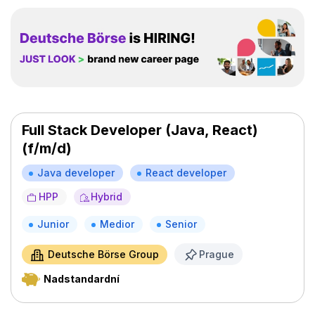
Full Stack Developer (Java, React)
(f/m/d)
Java developer
React developer
HPP
Hybrid
Junior
Medior
Senior
Deutsche Börse Group
Prague
Nadstandardní