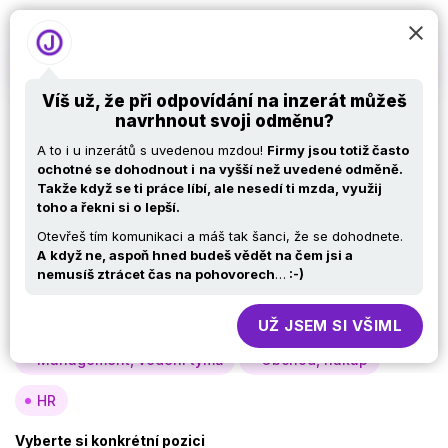
Víš už, že při odpovídání na inzerát můžeš
navrhnout svoji odměnu?
Nabídky práce v IT –
A to i u inzerátů s uvedenou mzdou!
Firmy jsou totiž často
Java developer
ochotné se dohodnout i
na vyšší než uvedené odměně.
Takže když se ti práce líbí, ale nesedí ti mzda, využij
toho a řekni si o
lepší.
Otevřeš tím komunikaci a máš tak šanci, že se dohodnete.
Vyberte si oblast
A
když ne, aspoň hned budeš vědět na čem jsi a
nemusíš ztrácet čas na pohovorech
…
:-)
Analýza, návrh
Vývoj
Testy
Specialisté, konzultanti
Provoz, infra
UŽ JSEM SI VŠIML
Management, vedení týmů
Obchod, nákup
HR
Vyberte si konkrétní pozici