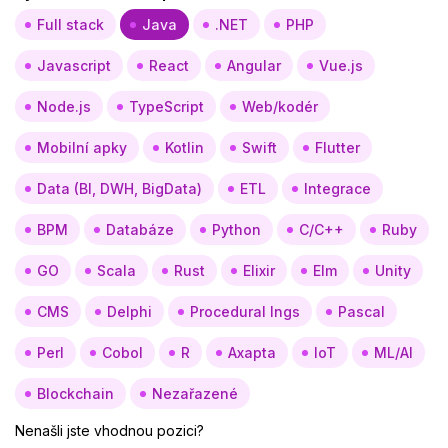
Full stack
Java
.NET
PHP
Javascript
React
Angular
Vue.js
Node.js
TypeScript
Web/kodér
Mobilní apky
Kotlin
Swift
Flutter
Data (BI, DWH, BigData)
ETL
Integrace
BPM
Databáze
Python
C/C++
Ruby
GO
Scala
Rust
Elixir
Elm
Unity
CMS
Delphi
Procedural lngs
Pascal
Perl
Cobol
R
Axapta
IoT
ML/AI
Blockchain
Nezařazené
Nenašli jste vhodnou pozici?