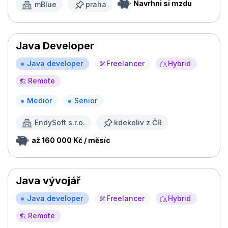
Navrhni si mzdu
mBlue
praha
Java Developer
Java developer
Freelancer
Hybrid
Remote
Medior
Senior
EndySoft s.r.o.
kdekoliv z ČR
až 160 000 Kč / měsíc
Java vývojář
Java developer
Freelancer
Hybrid
Remote