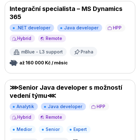
Integrační specialista – MS Dynamics
365
.NET developer
Java developer
HPP
Hybrid
Remote
mBlue - L3 support
Praha
až 160 000 Kč / měsíc
⋙Senior Java developer s možností
vedení týmu⋘
Analytik
Java developer
HPP
Hybrid
Remote
Medior
Senior
Expert