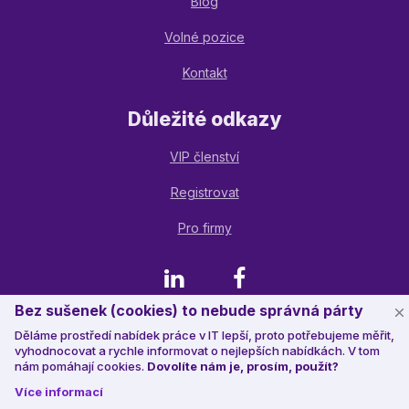
Blog
Volné pozice
Kontakt
Důležité odkazy
VIP členství
Registrovat
Pro firmy
LinkedIn
Facebook
Bez sušenek (cookies) to nebude správná párty
Děláme prostředí nabídek práce v IT lepší, proto potřebujeme měřit,
© 2023 Jobstack.it
, všechna práva vyhrazena
vyhodnocovat a rychle informovat o nejlepších nabídkách. V tom
nám pomáhají cookies.
Dovolíte nám je, prosím, použít?
Více informací