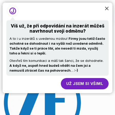
Víš už, že při odpovídání na inzerát můžeš
navrhnout svoji odměnu?
Back End Developer
A to i u inzerátů s uvedenou mzdou!
Firmy jsou totiž často
ochotné se dohodnout i
na vyšší než uvedené odměně.
Takže když se ti práce líbí, ale nesedí ti mzda, využij
(Java/C#/MS Azure)
toho a řekni si o
lepší.
Otevřeš tím komunikaci a máš tak šanci, že se dohodnete.
A
když ne, aspoň hned budeš vědět na čem jsi a
nemusíš ztrácet čas na pohovorech
…
:-)
UŽ JSEM SI VŠIML