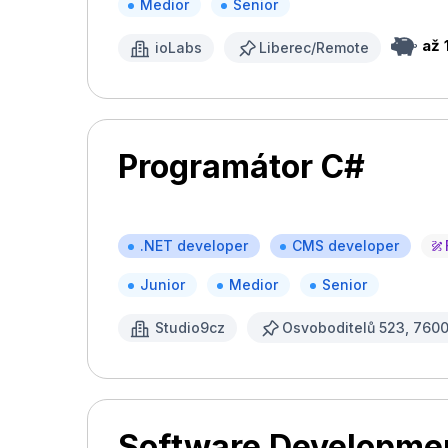
Medior
Senior
až 
ioLabs
Liberec/Remote
Programátor C#
.NET developer
CMS developer
Junior
Medior
Senior
Studio9cz
Osvoboditelů 523, 7600
Software Developme