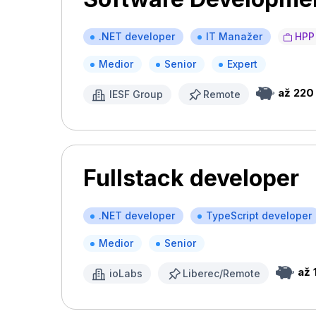
.NET developer
IT Manažer
HPP
Medior
Senior
Expert
až 220
IESF Group
Remote
Fullstack developer
.NET developer
TypeScript developer
Medior
Senior
až 
ioLabs
Liberec/Remote