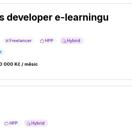
js developer e-learningu
Freelancer
HPP
Hybrid
t
0 000 Kč / měsíc
HPP
Hybrid