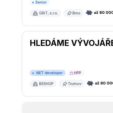
Senior
až 80 000
GRiT, s.r.o.
Brno
HLEDÁME VÝVOJÁŘE
.NET developer
HPP
až 80 00
BSSHOP
Trutnov