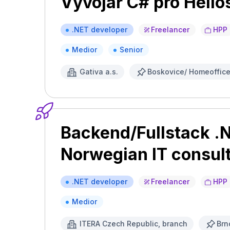
Vývojář C# pro Helio
.NET developer
Freelancer
HPP
Medior
Senior
Gativa a.s.
Boskovice/ Homeoffic
Backend/Fullstack .N
Norwegian IT consul
.NET developer
Freelancer
HPP
Medior
ITERA Czech Republic, branch
Brn