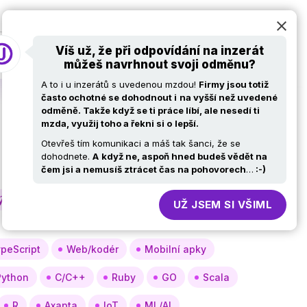
at
Pro firmy
Volní ajťáci
Kariérní stránky
Víš už, že při odpovídání na inzerát
můžeš navrhnout svoji odměnu?
A to i u inzerátů s uvedenou mzdou!
Firmy jsou totiž
často ochotné se dohodnout i
na vyšší než uvedené
odměně. Takže když se ti práce líbí, ale nesedí ti
mzda, využij toho a řekni si o
lepší.
Otevřeš tím komunikaci a máš tak šanci, že se
dohodnete.
A
když ne, aspoň hned budeš vědět na
čem jsi a nemusíš ztrácet čas na pohovorech
…
:-)
týmů
Obchod, nákup
HR
UŽ JSEM SI VŠIML
peScript
Web/kodér
Mobilní apky
Python
C/C++
Ruby
GO
Scala
R
Axapta
IoT
ML/AI