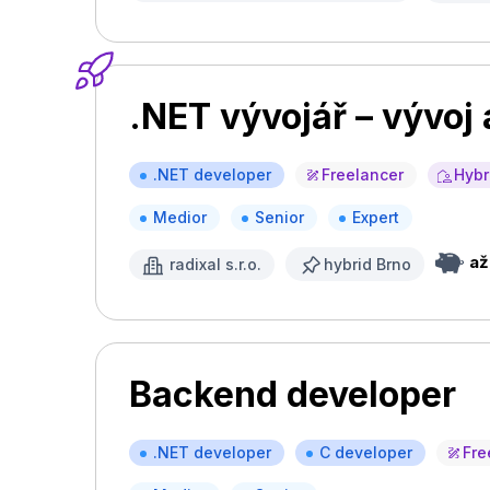
.NET vývojář – vývoj 
.NET developer
Freelancer
Hybr
Medior
Senior
Expert
až
radixal s.r.o.
hybrid Brno
Backend developer
.NET developer
C developer
Fre