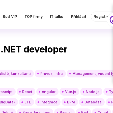
Buď VIP
TOP firmy
IT talks
Přihlásit
Registrov
 .NET developer
listé, konzultanti
Provoz, infra
Management, vedení 
ascript
React
Angular
Vue.js
Node.js
Ty
 BigData)
ETL
Integrace
BPM
Databáze
Delphi
Procedural lngs
Pascal
Perl
Cobol