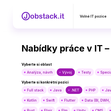
Volné IT pozice
Nabídky práce v IT –
Vyberte si oblast
Analýza, návrh
Vývoj
Testy
Specia
Vyberte si konkrétní pozici
Full stack
Java
.NET
PHP
Jav
Kotlin
Swift
Flutter
Data (BI, DWH,
Rust
Elixir
Elm
Unity
CMS