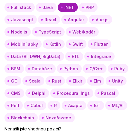
Full stack
Java
.NET
PHP
Javascript
React
Angular
Vue.js
Node.js
TypeScript
Web/kodér
Mobilní apky
Kotlin
Swift
Flutter
Data (BI, DWH, BigData)
ETL
Integrace
BPM
Databáze
Python
C/C++
Ruby
GO
Scala
Rust
Elixir
Elm
Unity
CMS
Delphi
Procedural lngs
Pascal
Perl
Cobol
R
Axapta
IoT
ML/AI
Blockchain
Nezařazené
Nenašli jste vhodnou pozici?