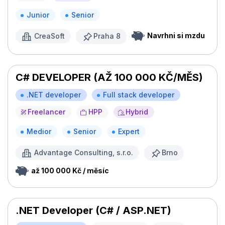
Junior
Senior
Navrhni si mzdu
CreaSoft
Praha 8
C# DEVELOPER (AŽ 100 000 KČ/MĚS)
.NET developer
Full stack developer
Freelancer
HPP
Hybrid
Medior
Senior
Expert
Advantage Consulting, s.r.o.
Brno
až 100 000 Kč / měsíc
.NET Developer (C# / ASP.NET)