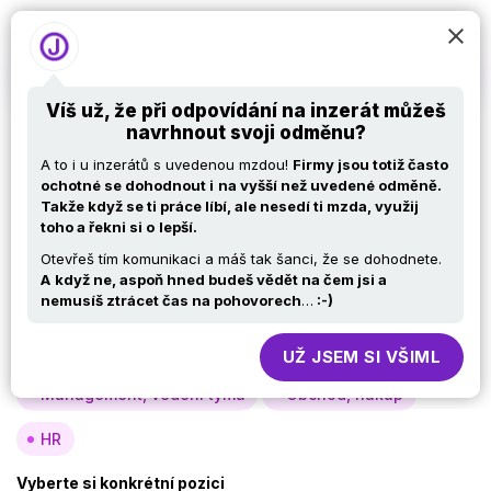
Víš už, že při odpovídání na inzerát můžeš
navrhnout svoji odměnu?
Nabídky práce v IT –
A to i u inzerátů s uvedenou mzdou!
Firmy jsou totiž často
.NET developer
ochotné se dohodnout i
na vyšší než uvedené odměně.
Takže když se ti práce líbí, ale nesedí ti mzda, využij
toho a řekni si o
lepší.
Otevřeš tím komunikaci a máš tak šanci, že se dohodnete.
Vyberte si oblast
A
když ne, aspoň hned budeš vědět na čem jsi a
nemusíš ztrácet čas na pohovorech
…
:-)
Analýza, návrh
Vývoj
Testy
Specialisté, konzultanti
Provoz, infra
UŽ JSEM SI VŠIML
Management, vedení týmů
Obchod, nákup
HR
Vyberte si konkrétní pozici