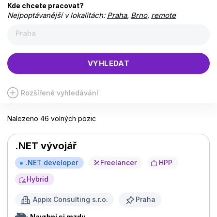
Kde chcete pracovat?
Nejpoptávanější v lokalitách:
Praha
,
Brno
,
remote
Praha
VYHLEDAT
Rozšířené vyhledávání
Nalezeno 46 volných pozic
.NET vývojář
.NET developer
Freelancer
HPP
Hybrid
Appix Consulting s.r.o.
Praha
Navrhni si mzdu