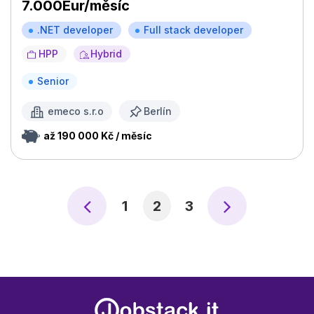
7.000Eur/měsíc
.NET developer
Full stack developer
HPP
Hybrid
Senior
emeco s.r.o
Berlín
až 190 000 Kč / měsíc
1
2
3