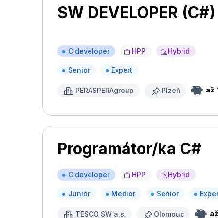
SW DEVELOPER (C#) 
C developer
HPP
Hybrid
Senior
Expert
až 
PERASPERAgroup
Plzeň
Programátor/ka C#
C developer
HPP
Hybrid
Junior
Medior
Senior
Exper
až
TESCO SW a.s.
Olomouc