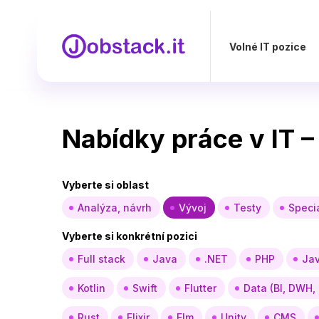
Volné IT pozice
Nabídky práce v IT 
Vyberte si oblast
Analýza, návrh
Vývoj
Testy
Specia
Vyberte si konkrétní pozici
Full stack
Java
.NET
PHP
Jav
Kotlin
Swift
Flutter
Data (BI, DWH,
Rust
Elixir
Elm
Unity
CMS