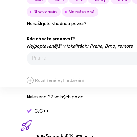
Blockchain
Nezařazené
Nenašli jste vhodnou pozici?
Kde chcete pracovat?
Nejpoptávanější v lokalitách:
Praha
,
Brno
,
remote
Praha
Rozšířené vyhledávání
Nalezeno 37 volných pozic
C/C++