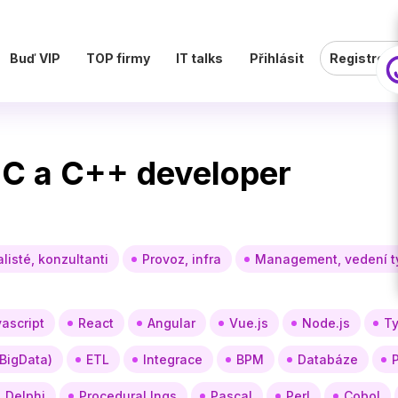
Buď VIP
TOP firmy
IT talks
Přihlásit
Registrov
– C a C++ developer
listé, konzultanti
Provoz, infra
Management, vedení 
ascript
React
Angular
Vue.js
Node.js
Ty
 BigData)
ETL
Integrace
BPM
Databáze
Delphi
Procedural lngs
Pascal
Perl
Cobol