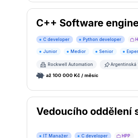
C++ Software engin
C developer
Python developer
Junior
Medior
Senior
Exper
Rockwell Automation
Argentinská 
až 100 000 Kč / měsíc
Vedoucího oddělení s
IT Manažer
C developer
HPP