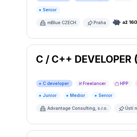
Senior
až 16
mBlue CZECH
Praha
C / C++ DEVELOPER (
C developer
Freelancer
HPP
Junior
Medior
Senior
Advantage Consulting, s.r.o.
Ústí 