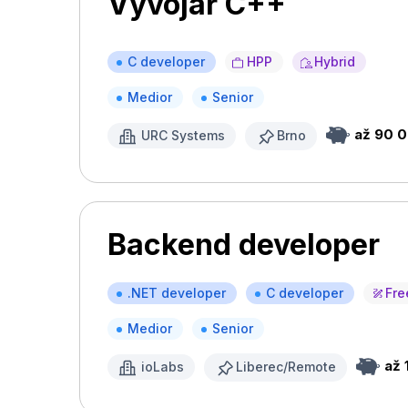
Vývojář C++
C developer
HPP
Hybrid
Medior
Senior
až 90 0
URC Systems
Brno
Backend developer
.NET developer
C developer
Fre
Medior
Senior
až 
ioLabs
Liberec/Remote