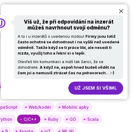
at
Pro firmy
Volní ajťáci
Kariérní stránky
Víš už, že při odpovídání na inzerát
můžeš navrhnout svoji odměnu?
A to i u inzerátů s uvedenou mzdou!
Firmy jsou totiž
často ochotné se dohodnout i
na vyšší než uvedené
odměně. Takže když se ti práce líbí, ale nesedí ti
mzda, využij toho a řekni si o
lepší.
Otevřeš tím komunikaci a máš tak šanci, že se
dohodnete.
A
když ne, aspoň hned budeš vědět na
čem jsi a nemusíš ztrácet čas na pohovorech
…
:-)
týmů
Obchod, nákup
HR
UŽ JSEM SI VŠIML
peScript
Web/kodér
Mobilní apky
Python
C/C++
Ruby
GO
Scala
R
Axapta
IoT
ML/AI