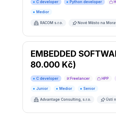
C developer
Python developer
Medior
RACOM s.r.o.
Nové Město na Mora
EMBEDDED SOFTWARE
80.000 Kč)
C developer
Freelancer
HPP
Junior
Medior
Senior
Advantage Consulting, s.r.o.
Ústí 