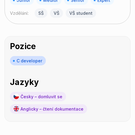
Junior
Medior
Senior
Expert
Vzdělání:
SŠ
VŠ
VŠ student
Pozice
C developer
Jazyky
Česky – domluvit se
Anglicky – čtení dokumentace