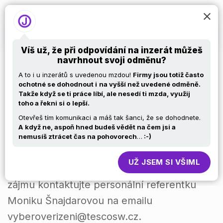
Víš už, že při odpovídání na inzerát můžeš
navrhnout svoji odměnu?
Programátor/ka C#
A to i u inzerátů s uvedenou mzdou!
Firmy jsou totiž často
ochotné se dohodnout i
na vyšší než uvedené odměně.
Takže když se ti práce líbí, ale nesedí ti mzda, využij
toho a řekni si o
lepší.
Otevřeš tím komunikaci a máš tak šanci, že se dohodnete.
A
když ne, aspoň hned budeš vědět na čem jsi a
Hledáme nového kolegu/kolegyni na pozici
nemusíš ztrácet čas na pohovorech
…
:-)
programátora/ky pro vývoj našich produktů
UŽ JSEM SI VŠIML
vyvíjených zákazníkům na míru. V případě
zájmu kontaktujte personální referentku
Moniku Šnajdarovou na emailu
vyberoverizeni@tescosw.cz.