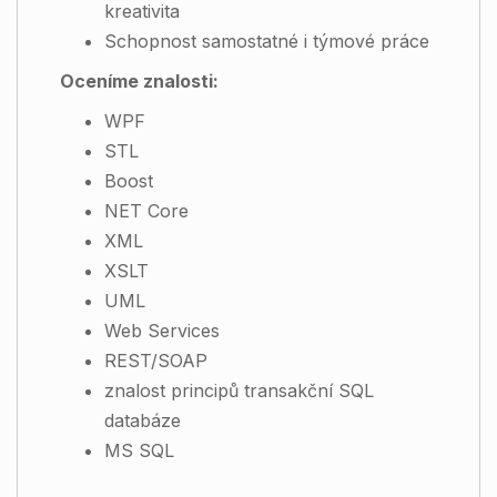
kreativita
Schopnost samostatné i týmové práce
Oceníme znalosti:
WPF
STL
Boost
NET Core
XML
XSLT
UML
Web Services
REST/SOAP
znalost principů transakční SQL
databáze
MS SQL