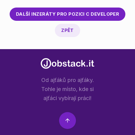
DALŠÍ INZERÁTY PRO POZICI
C DEVELOPER
ZPĚT
Od ajťáků pro ajťáky.
Tohle je místo, kde si
ajťáci vybírají práci!