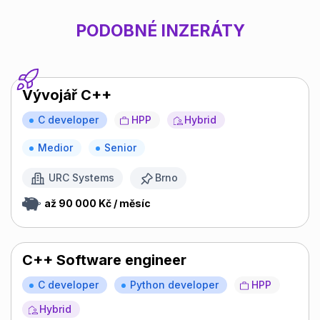
PODOBNÉ INZERÁTY
Vývojář C++
C developer
HPP
Hybrid
Medior
Senior
URC Systems
Brno
až 90 000 Kč / měsíc
C++ Software engineer
C developer
Python developer
HPP
Hybrid