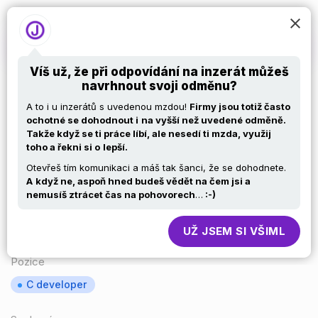
Víš už, že při odpovídání na inzerát můžeš
navrhnout svoji odměnu?
Vývojář aplikačního
A to i u inzerátů s uvedenou mzdou!
Firmy jsou totiž často
ochotné se dohodnout i
na vyšší než uvedené odměně.
Takže když se ti práce líbí, ale nesedí ti mzda, využij
SW
toho a řekni si o
lepší.
Otevřeš tím komunikaci a máš tak šanci, že se dohodnete.
A
když ne, aspoň hned budeš vědět na čem jsi a
Chcete se dozvědět víc? Napište nám na
nemusíš ztrácet čas na pohovorech
…
:-)
kariera@datapartner.cz
UŽ JSEM SI VŠIML
Pozice
C developer