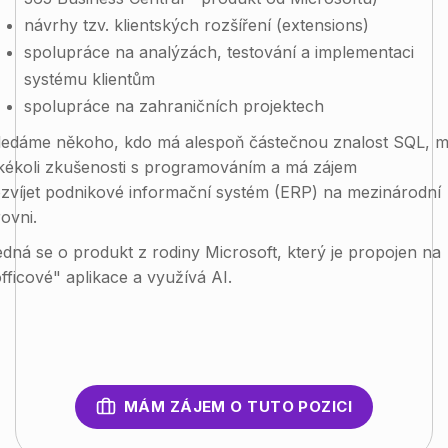
návrhy
tzv.
klientských rozšíření (
extensions
)
spolupráce na analýzách
,
testování
a implementaci
systému klientům
spolupráce na zahraničních projektech
ledáme někoho
, kdo
má alespoň částečnou znalost SQL, 
akékoli zkušenosti s programováním a má zájem
zvíjet
podnikové informační systém (ERP) na mezinárodní
ovni.
dná se o produkt z rodiny Microsoft, který je propojen na
fficové" aplikace a využívá AI.
MÁM ZÁJEM O TUTO POZICI