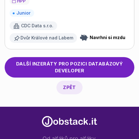
HPP
Junior
CDC Data s.r.o.
Navrhni si mzdu
Dvůr Králové nad Labem
DALŠÍ INZERÁTY PRO POZICI
DATABÁZOVÝ
DEVELOPER
ZPĚT
Od ajťáků pro ajťáky.