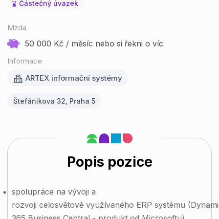
Částečný úvazek
Mzda
50 000 Kč / měsíc nebo si řekni o víc
Informace
ARTEX informační systémy
Štefánikova 32, Praha 5
Popis pozice
s
polupráce na vývoji
a
rozvoji
celosvětově
využívaného
ERP
systému
(Dynami
365 Business Central - produkt od Microsoftu)