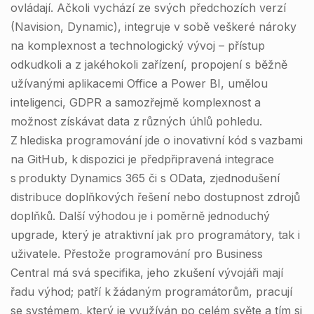
ovládají. Ačkoli vychází ze svých předchozích verzí
(Navision, Dynamic), integruje v sobě veškeré nároky
na komplexnost a technologický vývoj – přístup
odkudkoli a z jakéhokoli zařízení, propojení s běžně
užívanými aplikacemi Office a Power BI, umělou
inteligenci, GDPR a samozřejmě komplexnost a
možnost získávat data z různých úhlů pohledu.
Z hlediska programování jde o inovativní kód s vazbami
na GitHub, k dispozici je předpřipravená integrace
s produkty Dynamics 365 či s OData, zjednodušení
distribuce doplňkových řešení nebo dostupnost zdrojů
doplňků. Další výhodou je i poměrně jednoduchý
upgrade, který je atraktivní jak pro programátory, tak i
uživatele. Přestože programování pro Business
Central má svá specifika, jeho zkušení vývojáři mají
řadu výhod; patří k žádaným programátorům, pracují
se systémem, který je využíván po celém světe a tím si