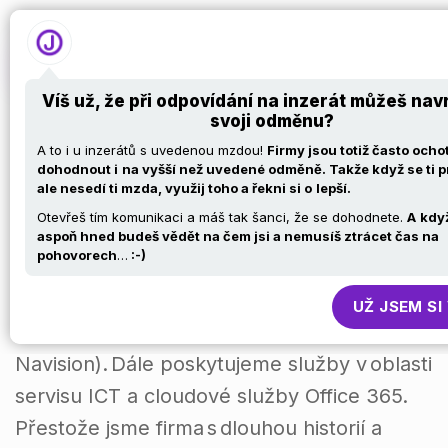
Víš už, že při odpovídání na inzerát můžeš na
svoji odměnu?
PROGRAMÁTOR
A to i u inzerátů s uvedenou mzdou!
Firmy jsou totiž často ocho
dohodnout i
na vyšší než uvedené odměně. Takže když se ti pr
ale nesedí ti mzda, využij toho a řekni si o
lepší.
ERP SYSTÉMU
Otevřeš tím komunikaci a máš tak šanci, že se dohodnete.
A
když
aspoň hned budeš vědět na čem jsi a nemusíš ztrácet čas na
pohovorech
…
:-)
Jsme ICT společnost, která se zaměřuje na
kompletní správu a implementaci MS
UŽ JSEM SI
Dynamics 365 Business Central (dříve
Navision). Dále poskytujeme služby v oblasti
servisu ICT a cloudové služby Office 365.
Přestože jsme firma s dlouhou historií a