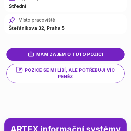
Střední
Místo pracoviště
Štefánikova 32, Praha 5
MÁM ZÁJEM O TUTO POZICI
POZICE SE MI LÍBÍ, ALE POTŘEBUJI VÍC
PENĚZ
ARTEX informační systémy