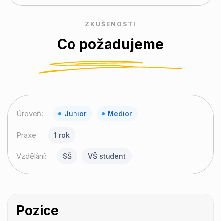
ZKUŠENOSTI
Co požadujeme
Úroveň:
Junior
Medior
Praxe:
1 rok
Vzdělání:
SŠ
VŠ student
Pozice