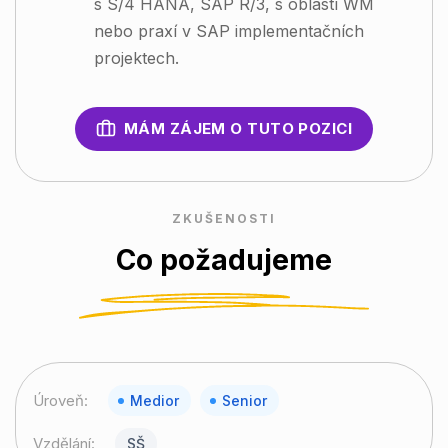
s S/4 HANA, SAP R/3, s oblastí WM
nebo praxí v SAP implementačních
projektech.
MÁM ZÁJEM O TUTO POZICI
ZKUŠENOSTI
Co požadujeme
Úroveň:
Medior
Senior
Vzdělání:
SŠ