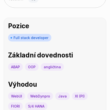
Pozice
Full stack developer
Základní dovednosti
ABAP
OOP
angličtina
Výhodou
WebUI
WebDynpro
Java
XI (PI)
FIORI
S/4 HANA