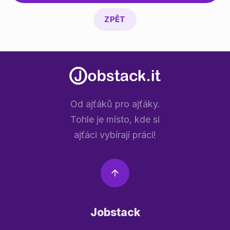
ZPĚT
Od ajťáků pro ajťáky.
Tohle je místo, kde si
ajťáci vybírají práci!
Jobstack