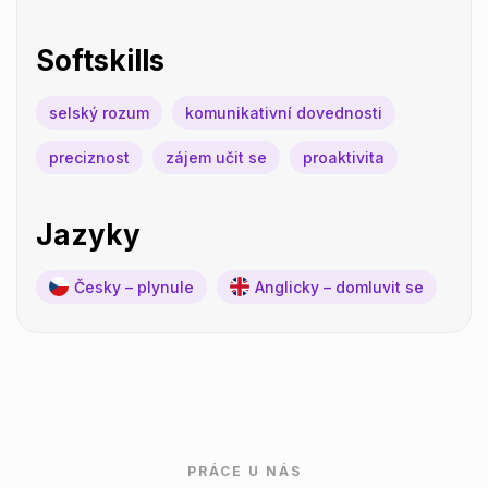
Softskills
selský rozum
komunikativní dovednosti
preciznost
zájem učit se
proaktivita
Jazyky
Česky – plynule
Anglicky – domluvit se
PRÁCE U NÁS