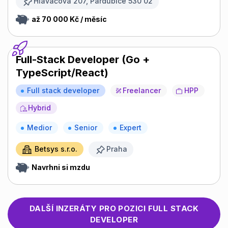
Hlaváčova 207, Pardubice 530 02
až 70 000 Kč / měsíc
Full-Stack Developer (Go +
TypeScript/React)
Full stack developer
Freelancer
HPP
Hybrid
Medior
Senior
Expert
Betsys s.r.o.
Praha
Navrhni si mzdu
DALŠÍ INZERÁTY PRO POZICI
FULL STACK
DEVELOPER