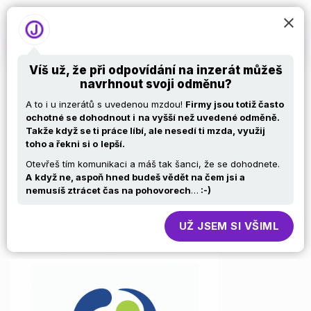
Víš už, že při odpovídání na inzerát můžeš
navrhnout svoji odměnu?
⋙ ABAP
A to i u inzerátů s uvedenou mzdou!
Firmy jsou totiž často
ochotné se dohodnout i
na vyšší než uvedené odměně.
Takže když se ti práce líbí, ale nesedí ti mzda, využij
Alchymista –
toho a řekni si o
lepší.
Otevřeš tím komunikaci a máš tak šanci, že se dohodnete.
promění kód ve
A
když ne, aspoň hned budeš vědět na čem jsi a
nemusíš ztrácet čas na pohovorech
…
:-)
funkční procesy ⋘
UŽ JSEM SI VŠIML