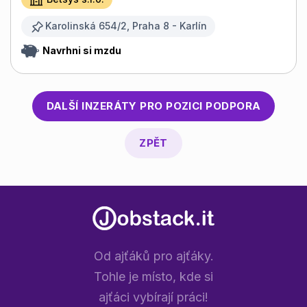
Karolinská 654/2, Praha 8 - Karlín
Navrhni si mzdu
DALŠÍ INZERÁTY PRO POZICI
PODPORA
ZPĚT
Od ajťáků pro ajťáky.
Tohle je místo, kde si
ajťáci vybírají práci!