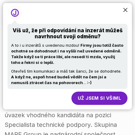
Víš už, že při odpovídání na inzerát můžeš
navrhnout svoji odměnu?
Specialista
A to i u inzerátů s uvedenou mzdou!
Firmy jsou totiž často
ochotné se dohodnout i
na vyšší než uvedené odměně.
Takže když se ti práce líbí, ale nesedí ti mzda, využij
technické podpory
toho a řekni si o
lepší.
Otevřeš tím komunikaci a máš tak šanci, že se dohodnete.
/ poloviční úvazek
A
když ne, aspoň hned budeš vědět na čem jsi a
nemusíš ztrácet čas na pohovorech
…
:-)
Pro českou pobočku italské skupiny Mare
UŽ JSEM SI VŠIML
Group v Jihlavě hledáme na poloviční
úvazek vhodného kandidáta na pozici
Specialista technické podpory. Skupina
MARE Group je nadnárodní společnost