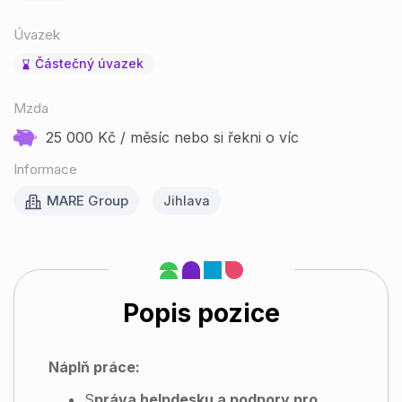
Úvazek
Částečný úvazek
Mzda
25 000 Kč / měsíc nebo si řekni o víc
Informace
MARE Group
Jihlava
Popis pozice
Náplň práce:
S
práva helpdesku a podpory pro