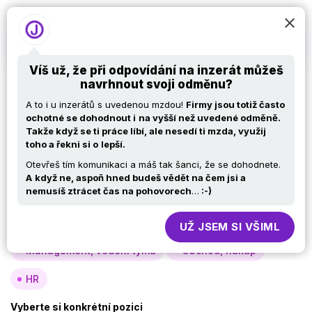
Víš už, že při odpovídání na inzerát můžeš
navrhnout svoji odměnu?
Nabídky práce v IT –
A to i u inzerátů s uvedenou mzdou!
Firmy jsou totiž často
Podpora
ochotné se dohodnout i
na vyšší než uvedené odměně.
Takže když se ti práce líbí, ale nesedí ti mzda, využij
toho a řekni si o
lepší.
Otevřeš tím komunikaci a máš tak šanci, že se dohodnete.
Vyberte si oblast
A
když ne, aspoň hned budeš vědět na čem jsi a
nemusíš ztrácet čas na pohovorech
…
:-)
Analýza, návrh
Vývoj
Testy
Specialisté, konzultanti
Provoz, infra
UŽ JSEM SI VŠIML
Management, vedení týmů
Obchod, nákup
HR
Vyberte si konkrétní pozici