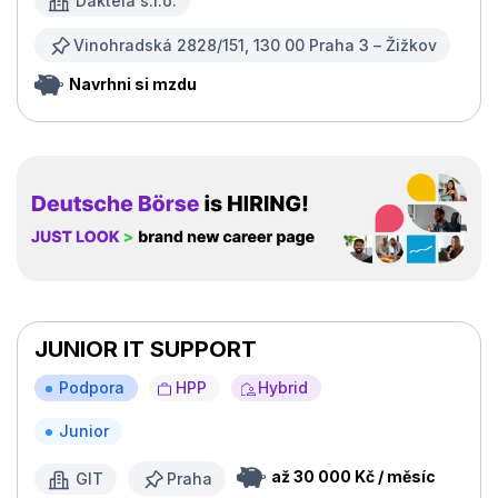
Daktela s.r.o.
Vinohradská 2828/151, 130 00 Praha 3 – Žižkov
Navrhni si mzdu
JUNIOR IT SUPPORT
Podpora
HPP
Hybrid
Junior
až 30 000 Kč / měsíc
GIT
Praha