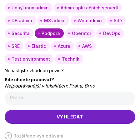
Unix/Linux admin
Admin aplikačních serverů
DB admin
MS admin
Web admin
Sítě
Securita
Podpora
Operátor
DevOps
SRE
Elastic
Azure
AWS
Test environment
Technik
Nenašli jste vhodnou pozici?
Kde chcete pracovat?
Nejpoptávanější v lokalitách:
Praha
,
Brno
Praha
VYHLEDAT
Rozšířené vyhledávání