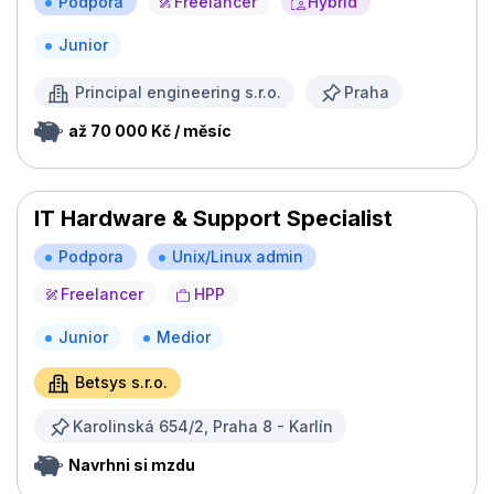
Podpora
Freelancer
Hybrid
Junior
Principal engineering s.r.o.
Praha
až 70 000 Kč / měsíc
IT Hardware & Support Specialist
Podpora
Unix/Linux admin
Freelancer
HPP
Junior
Medior
Betsys s.r.o.
Karolinská 654/2, Praha 8 - Karlín
Navrhni si mzdu