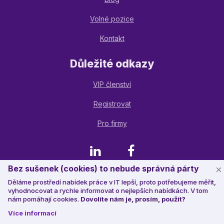
Volné pozice
Kontakt
Důležité odkazy
VIP členství
Registrovat
Pro firmy
LinkedIn
Facebook
Bez sušenek (cookies) to nebude správná párty
Děláme prostředí nabídek práce v IT lepší, proto potřebujeme měřit,
© 2023 Jobstack.it
, všechna práva vyhrazena
vyhodnocovat a rychle informovat o nejlepších nabídkách. V tom
nám pomáhají cookies.
Dovolíte nám je, prosím, použít?
Více informací