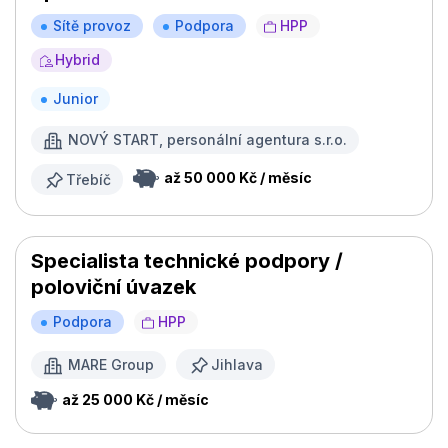
Sítě provoz
Podpora
HPP
Hybrid
Junior
NOVÝ START, personální agentura s.r.o.
až 50 000 Kč / měsíc
Třebíč
Specialista technické podpory /
poloviční úvazek
Podpora
HPP
MARE Group
Jihlava
až 25 000 Kč / měsíc