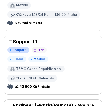
MaxBill
Křižíkova 148/34 Karlín 186 00, Praha
Navrhni si mzdu
IT Support L1
Podpora
HPP
Junior
Medior
TZMO Czech Republic s.r.o.
Okružní 1174, Nehvizdy
až 40 000 Kč / měsíc
IT Engineer (Hybrid/Remote) - We are