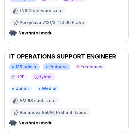
INSIO software s.r.o.
Purkyňova 2121/3, 110 00 Praha
Navrhni si mzdu
IT OPERATIONS SUPPORT ENGINEER
MS admin
Podpora
Freelancer
HPP
Hybrid
Junior
Medior
EMRIS spol. s r.o.
Burianova 956/6, Praha 4, Libuš
Navrhni si mzdu