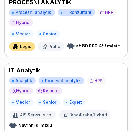
PROCESNÍ ANALYTIK
Procesní analytik
IT konzultant
HPP
Hybrid
Medior
Senior
až 80 000 Kč / měsíc
Logio
Praha
IT Analytik
Analytik
Procesní analytik
HPP
Hybrid
Remote
Medior
Senior
Expert
AIS Servis, s.r.o.
Brno/Praha/Hybrid
Navrhni si mzdu