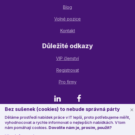
Blog
Volné pozice
Kontakt
Důležité odkazy
VIP členství
Registrovat
Pro firmy
LinkedIn
Facebook
Bez sušenek (cookies) to nebude správná párty
Děláme prostředí nabídek práce v IT lepší, proto potřebujeme měřit,
© 2023 Jobstack.it
, všechna práva vyhrazena
vyhodnocovat a rychle informovat o nejlepších nabídkách. V tom
nám pomáhají cookies.
Dovolíte nám je, prosím, použít?