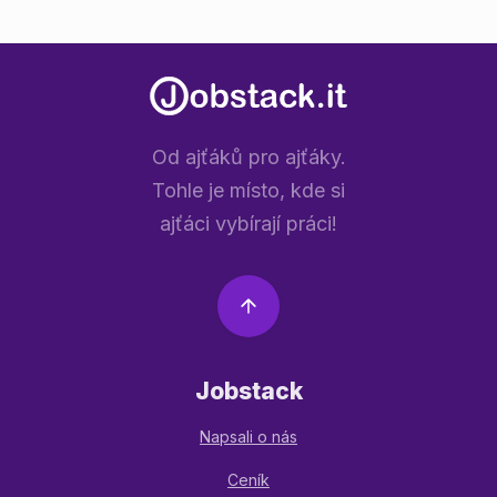
Od ajťáků pro ajťáky.
Tohle je místo, kde si
ajťáci vybírají práci!
Jobstack
Napsali o nás
Ceník