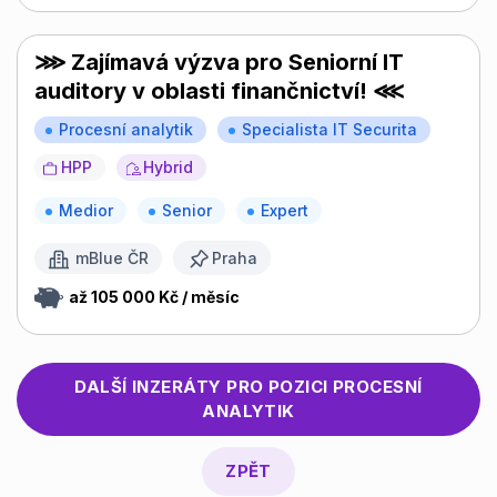
⋙ Zajímavá výzva pro Seniorní IT
auditory v oblasti finančnictví! ⋘
Procesní analytik
Specialista IT Securita
HPP
Hybrid
Medior
Senior
Expert
mBlue ČR
Praha
až 105 000 Kč / měsíc
DALŠÍ INZERÁTY PRO POZICI
PROCESNÍ
ANALYTIK
ZPĚT