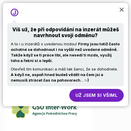
Víš už, že při odpovídání na inzerát můžeš
navrhnout svoji odměnu?
EDI (Seeburger)
A to i u inzerátů s uvedenou mzdou!
Firmy jsou totiž často
ochotné se dohodnout i
na vyšší než uvedené odměně.
Takže když se ti práce líbí, ale nesedí ti mzda, využij
Developer
toho a řekni si o
lepší.
Otevřeš tím komunikaci a máš tak šanci, že se dohodnete.
A
když ne, aspoň hned budeš vědět na čem jsi a
nemusíš ztrácet čas na pohovorech
…
:-)
UŽ JSEM SI VŠIML