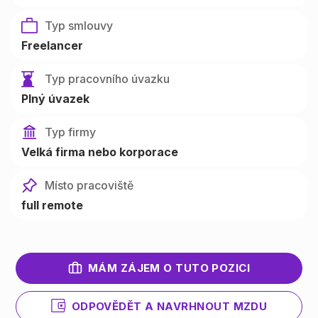
Typ smlouvy
Freelancer
Typ pracovního úvazku
Plný úvazek
Typ firmy
Velká firma nebo korporace
Místo pracoviště
full remote
MÁM ZÁJEM O TUTO POZICI
ODPOVĚDĚT A NAVRHNOUT MZDU