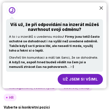
Víš už, že při odpovídání na inzerát můžeš
navrhnout svoji odměnu?
Nabídky práce v IT –
A to i u inzerátů s uvedenou mzdou!
Firmy jsou totiž často
Specialista ERP (SAP)
ochotné se dohodnout i
na vyšší než uvedené odměně.
Takže když se ti práce líbí, ale nesedí ti mzda, využij
toho a řekni si o
lepší.
Otevřeš tím komunikaci a máš tak šanci, že se dohodnete.
Vyberte si oblast
A
když ne, aspoň hned budeš vědět na čem jsi a
nemusíš ztrácet čas na pohovorech
…
:-)
Analýza, návrh
Vývoj
Testy
Specialisté, konzultanti
Provoz, infra
UŽ JSEM SI VŠIML
Management, vedení týmů
Obchod, nákup
HR
Vyberte si konkrétní pozici