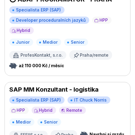
Specialista ERP (SAP)
Developer proceduralních jazyků
HPP
Hybrid
Junior
Medior
Senior
ProfesKontakt, s.r.o.
Praha/remote
až 110 000 Kč / měsíc
SAP MM Konzultant - logistika
Specialista ERP (SAP)
IT Chuck Norris
HPP
Hybrid
Remote
Medior
Senior
Navrhni si mzdu
EFFIIS s.r.o.
Praha