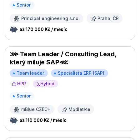
Senior
Principal engineering s.r.o.
Praha, ČR
až 170 000 Kč / měsíc
⋙ Team Leader / Consulting Lead,
který miluje SAP⋘
Team leader
Specialista ERP (SAP)
HPP
Hybrid
Senior
mBlue CZECH
Modletice
až 110 000 Kč / měsíc