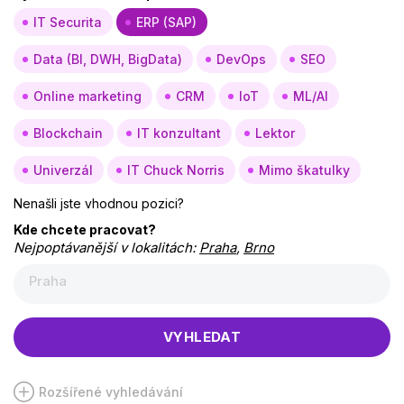
IT Securita
ERP (SAP)
Data (BI, DWH, BigData)
DevOps
SEO
Online marketing
CRM
IoT
ML/AI
Blockchain
IT konzultant
Lektor
Univerzál
IT Chuck Norris
Mimo škatulky
Nenašli jste vhodnou pozici?
Kde chcete pracovat?
Nejpoptávanější v lokalitách:
Praha
,
Brno
Praha
VYHLEDAT
Rozšířené vyhledávání