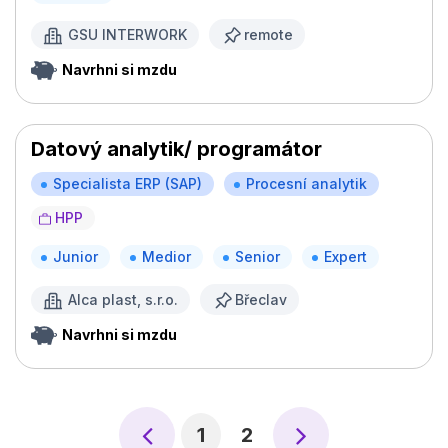
GSU INTERWORK
remote
Navrhni si mzdu
Datový analytik/ programátor
Specialista ERP (SAP)
Procesní analytik
HPP
Junior
Medior
Senior
Expert
Alca plast, s.r.o.
Břeclav
Navrhni si mzdu
1
2