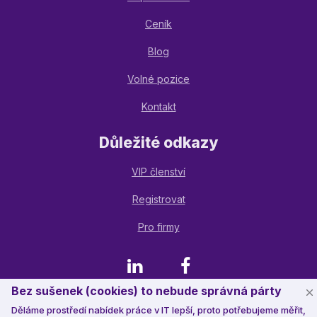
Ceník
Blog
Volné pozice
Kontakt
Důležité odkazy
VIP členství
Registrovat
Pro firmy
LinkedIn
Facebook
Bez sušenek (cookies) to nebude správná párty
Děláme prostředí nabídek práce v IT lepší, proto potřebujeme měřit,
© 2023 Jobstack.it
, všechna práva vyhrazena