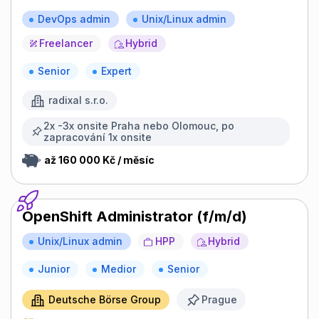
DevOps admin
Unix/Linux admin
Freelancer
Hybrid
Senior
Expert
radixal s.r.o.
2x -3x onsite Praha nebo Olomouc, po
zapracování 1x onsite
až 160 000 Kč / měsíc
OpenShift Administrator (f/m/d)
Unix/Linux admin
HPP
Hybrid
Junior
Medior
Senior
Deutsche Börse Group
Prague