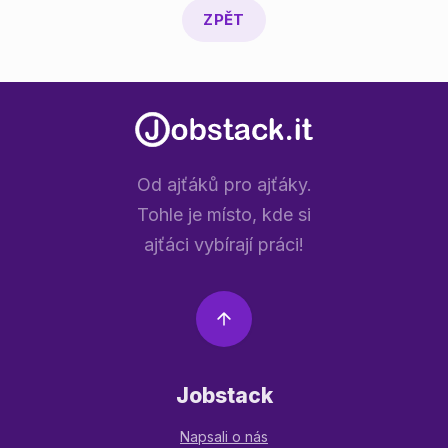
ZPĚT
Od ajťáků pro ajťáky.
Tohle je místo, kde si
ajťáci vybírají práci!
Jobstack
Napsali o nás