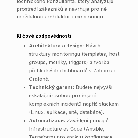
technického konzultanta, který analyzuje
prostředí zákazníků a navrhuje pro ně
udržitelnou architekturu monitoringu.
Klíčové zodpovědnosti
Architektura a design:
Návrh
struktury monitoringu (templates, host
groups, metriky, triggers) a tvorba
přehledných dashboardů v Zabbixu a
Grafaně.
Technický garant:
Budete nejvyšší
eskalační osobou pro řešení
komplexních incidentů napříč stackem
(Linux, aplikace, sítě, databáze).
Automatizace:
Zavádění principů
Infrastructure as Code (Ansible,
Terraform) pro správu konfigurace