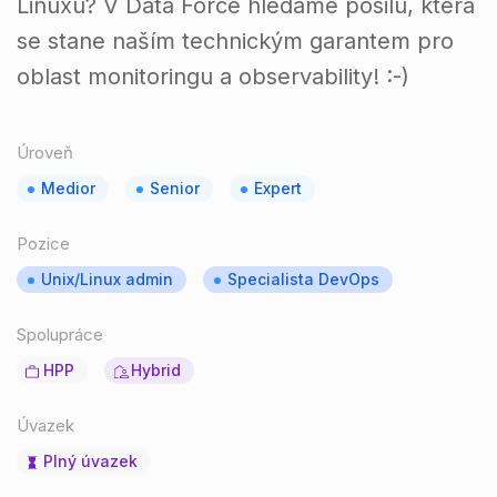
Linuxu? V Data Force hledáme posilu, která
se stane naším technickým garantem pro
oblast monitoringu a observability! :-)
Úroveň
Medior
Senior
Expert
Pozice
Unix/Linux admin
Specialista DevOps
Spolupráce
HPP
Hybrid
Úvazek
Plný úvazek