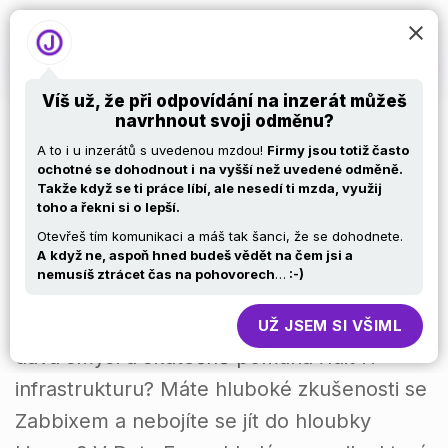
Víš už, že při odpovídání na inzerát můžeš
navrhnout svoji odměnu?
Zabbix Consultant
A to i u inzerátů s uvedenou mzdou!
Firmy jsou totiž často
ochotné se dohodnout i
na vyšší než uvedené odměně.
Takže když se ti práce líbí, ale nesedí ti mzda, využij
(m/ž)
toho a řekni si o
lepší.
Otevřeš tím komunikaci a máš tak šanci, že se dohodnete.
A
když ne, aspoň hned budeš vědět na čem jsi a
nemusíš ztrácet čas na pohovorech
…
:-)
Baví vás stavět komplexní monitoring, který
UŽ JSEM SI VŠIML
dává smysl a skutečně pomáhá řídit IT
infrastrukturu? Máte hluboké zkušenosti se
Zabbixem a nebojíte se jít do hloubky