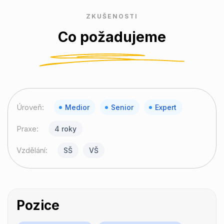
ZKUŠENOSTI
Co požadujeme
Úroveň:
Medior
Senior
Expert
Praxe:
4 roky
Vzdělání:
SŠ
VŠ
Pozice