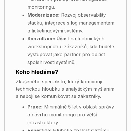
monitoringu.
Modernizace:
Rozvoj observability
stacku, integrace s log managementem
a ticketingovými systémy.
Konzultace: Úča
st na technických
workshopech u zákazníků, kde budete
vystupovat jako partner pro oblast
spolehlivosti systémů.
Koho hledáme?
Zkušeného specialistu, který kombinuje
technickou hloubku s analytickým myšlením
a nebojí se komunikovat se zákazníky.
Praxe:
Minimálně 5 let v oblasti správy
a návrhu monitoringu pro větší
infrastruktury.
Expertíza:
Hluboká znalost systému