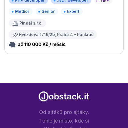
PHP developer
.NET developer
HPP
Medior
Senior
Expert
Pineal s.r.o.
Hvězdova 1716/2b, Praha 4 - Pankrác
až 110 000 Kč / měsíc
Od ajťáků pro ajťáky.
Tohle je místo, kde si