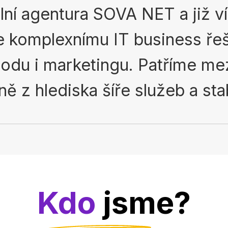
lní agentura SOVA NET a již víc
 komplexnímu IT business řeše
odu i marketingu. Patříme me
ě z hlediska šíře služeb a stab
Kdo
jsme?