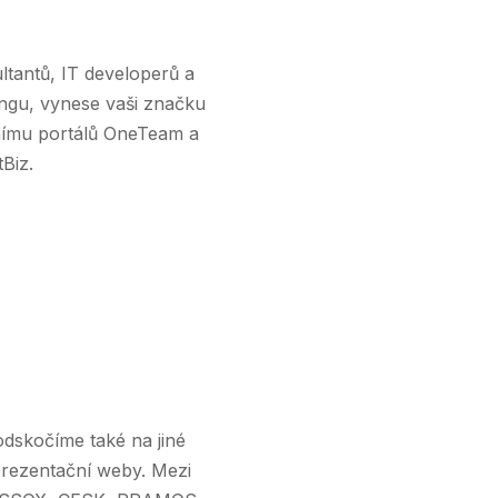
ultantů, IT developerů a
ngu, vynese vaši značku
nímu portálů OneTeam a
Biz.
dskočíme také na jiné
 prezentační weby. Mezi