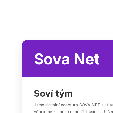
Sova Net
Soví tým
Jsme digitální agentura SOVA NET a již víc
věnujeme komplexnímu IT business řešení