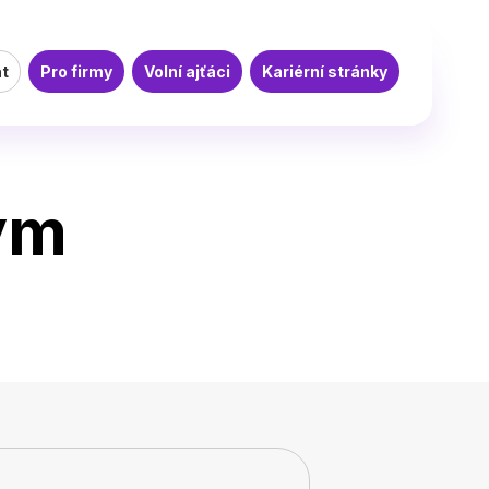
at
Pro firmy
Volní ajťáci
Kariérní stránky
tým