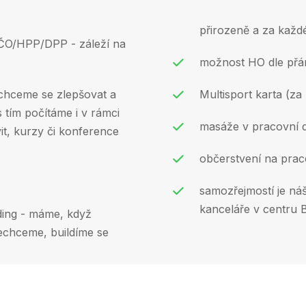
přirozeně a za každ
ČO/HPP/DPP - záleží na
možnost HO dle přá
 chceme se zlepšovat a
Multisport karta (za
 tím počítáme i v rámci
masáže v pracovní d
it, kurzy či konference
občerstvení na praco
samozřejmostí je ná
kanceláře v centru 
ding - máme, když
chceme, buildíme se