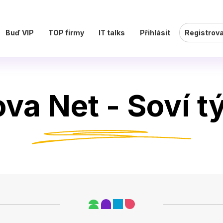
Buď VIP
TOP firmy
IT talks
Přihlásit
Registrov
va Net - Soví 