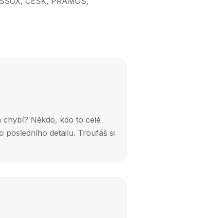
S, ESSOX, CESK, PRAMOS,
 chybí? Někdo, kdo to celé
 posledního detailu. Troufáš si