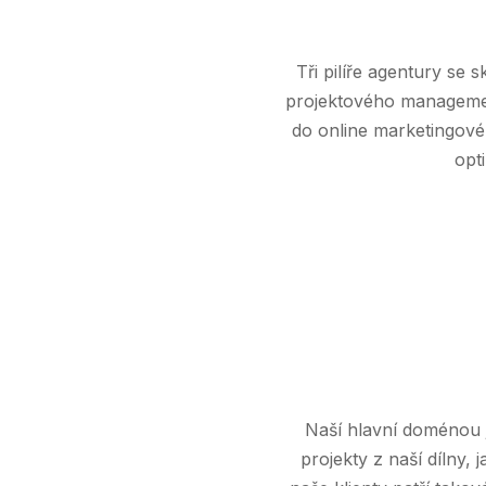
Tři pilíře agentury se 
projektového managemen
do online marketingov
opt
Naší hlavní doménou 
projekty z naší dílny,