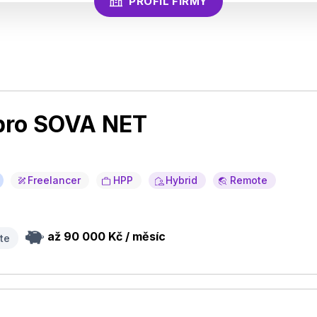
PROFIL FIRMY
pro SOVA NET
Freelancer
HPP
Hybrid
Remote
až 90 000 Kč / měsíc
te