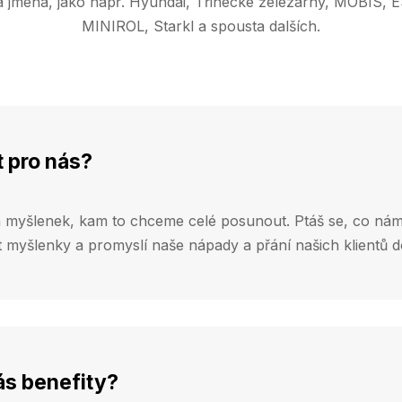
ová jména, jako např. Hyundai, Třinecké železárny, MOBI
MINIROL, Starkl a spousta dalších.
 pro nás?
myšlenek, kam to chceme celé posunout. Ptáš se, co nám
myšlenky a promyslí naše nápady a přání našich klientů do
ás benefity?