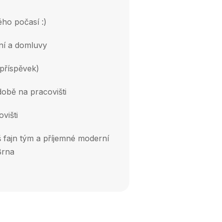
ého počasí :)
ní a domluvy
 příspěvek)
obě na pracovišti
višti
š fajn tým a příjemné moderní
Brna