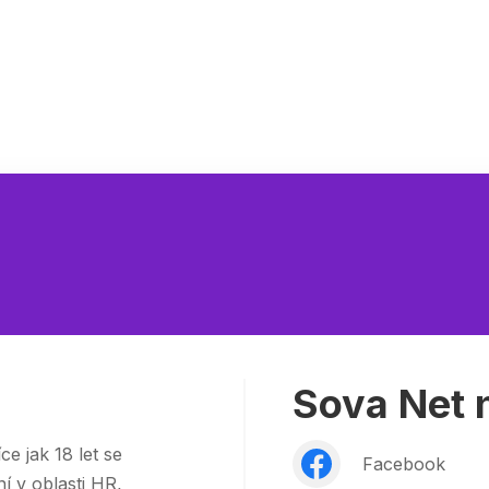
Sova Net n
e jak 18 let se
Facebook
 v oblasti HR,