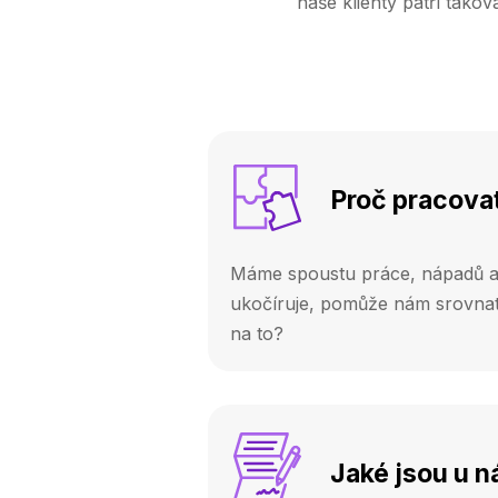
naše klienty patří tak
Proč pracovat
Máme spoustu práce, nápadů a 
ukočíruje, pomůže nám srovnat 
na to?
Jaké jsou u n