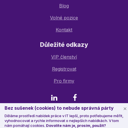
Blog
Volné pozice
Kontakt
Důležité odkazy
VIP členství
Registrovat
Pro firmy
LinkedIn
Facebook
Bez sušenek (cookies) to nebude správná párty
Děláme prostředí nabídek práce v IT lepší, proto potřebujeme měřit,
© 2023 Jobstack.it
, všechna práva vyhrazena
vyhodnocovat a rychle informovat o nejlepších nabídkách. V tom
nám pomáhají cookies.
Dovolíte nám je, prosím, použít?