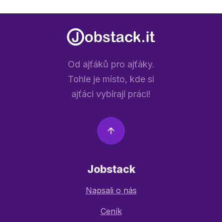
Od ajťáků pro ajťáky.
Tohle je místo, kde si
ajťáci vybírají práci!
Jobstack
Napsali o nás
Ceník