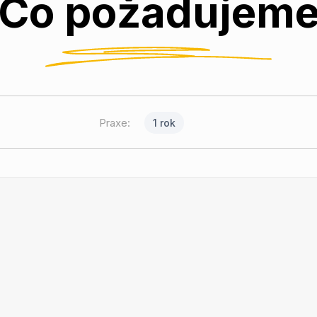
Co požadujem
Praxe:
1 rok