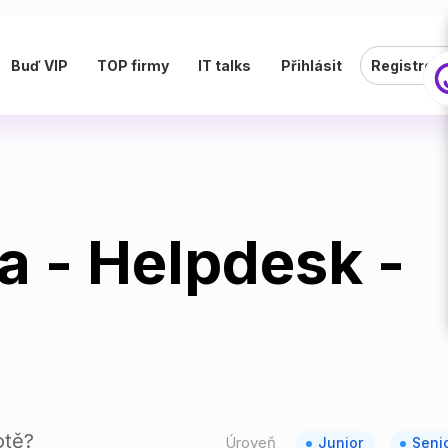
Buď VIP
TOP firmy
IT talks
Přihlásit
Registrov
ta - Helpdesk -
otě?
Úroveň
Junior
Seni