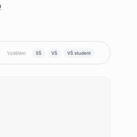
e
Vzdělání:
SŠ
VŠ
VŠ student