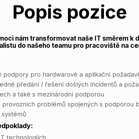
Popis pozice
pomoci nám transformovat naše IT směrem k di
listu do našeho teamu pro pracoviště na ce
ě podpory pro hardwarové a aplikační požadav
ásledné předání / řešení došlých incidentů a pož
tech a také s mezinárodní podporou
ní provozních problémů spojených s podporou bě
h systémů
ředpoklady:
T technologiích