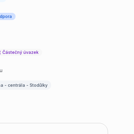
dpora
Částečný úvazek
u
a - centrála - Stodůlky