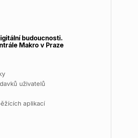
gitální budoucnosti.
ntrále Makro v Praze
ky
adavků uživatelů
žících aplikací