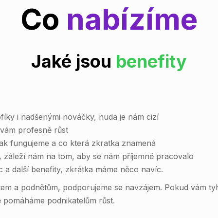
Co
nabízíme
Jaké jsou
benefity
íky i nadšenými nováčky, nuda je nám cizí
 vám profesně růst
 jak fungujeme a co která zkratka znamená
e, záleží nám na tom, aby se nám příjemně pracovalo
c a další benefity, zkrátka máme něco navíc.
stem a podnětům, podporujeme se navzájem. Pokud vám tyhl
ně pomáháme podnikatelům růst.