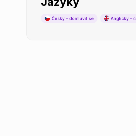
Jazyky
Česky – domluvit se
Anglicky – 