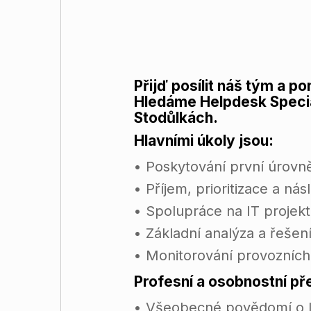
Přijď posílit náš tým a 
Hledáme Helpdesk Specia
Stodůlkách.
Hlavními úkoly jsou:
• Poskytování první úrovn
• Příjem, prioritizace a n
• Spolupráce na IT projek
• Základní analýza a řeše
• Monitorování provozníc
Profesní a osobnostní p
• Všeobecné povědomí o I