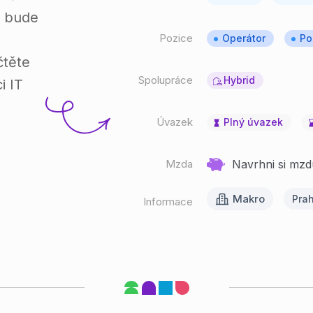
e bude
Pozice
Operátor
Po
čtěte
Spolupráce
Hybrid
i IT
Úvazek
Plný úvazek
Mzda
Navrhni si mzd
Makro
Prah
Informace