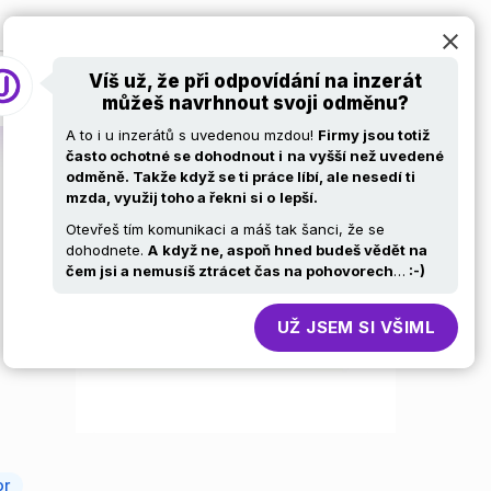
at
Pro firmy
Volní ajťáci
Kariérní stránky
Víš už, že při odpovídání na inzerát
můžeš navrhnout svoji odměnu?
A to i u inzerátů s uvedenou mzdou!
Firmy jsou totiž
často ochotné se dohodnout i
na vyšší než uvedené
odměně. Takže když se ti práce líbí, ale nesedí ti
mzda, využij toho a řekni si o
lepší.
Otevřeš tím komunikaci a máš tak šanci, že se
dohodnete.
A
když ne, aspoň hned budeš vědět na
čem jsi a nemusíš ztrácet čas na pohovorech
…
:-)
UŽ JSEM SI VŠIML
or