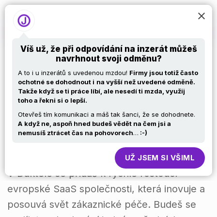
Víš už, že při odpovídání na inzerát můžeš
navrhnout svoji odměnu?
Support & Delivery
A to i u inzerátů s uvedenou mzdou!
Firmy jsou totiž často
ochotné se dohodnout i
na vyšší než uvedené odměně.
Takže když se ti práce líbí, ale nesedí ti mzda, využij
Engineer L1
toho a řekni si o
lepší.
Otevřeš tím komunikaci a máš tak šanci, že se dohodnete.
A
když ne, aspoň hned budeš vědět na čem jsi a
nemusíš ztrácet čas na pohovorech
…
:-)
UŽ JSEM SI VŠIML
V Daktele se přidáš k rychle rostoucí
evropské SaaS společnosti, která inovuje a
posouvá svět zákaznické péče. Budeš se