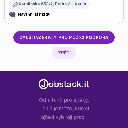
Karolinská 654/2, Praha 8 - Karlín
Navrhni si mzdu
DALŠÍ INZERÁTY PRO POZICI
PODPORA
ZPĚT
Od ajťáků pro ajťáky.
Tohle je místo, kde si
ajťáci vybírají práci!