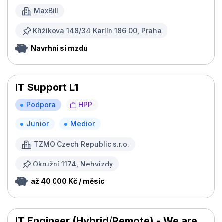
MaxBill
Křižíkova 148/34 Karlín 186 00, Praha
Navrhni si mzdu
IT Support L1
Podpora
HPP
Junior
Medior
TZMO Czech Republic s.r.o.
Okružní 1174, Nehvizdy
až 40 000 Kč / měsíc
IT Engineer (Hybrid/Remote) - We are