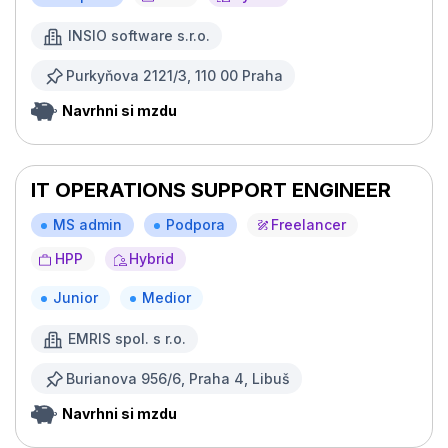
INSIO software s.r.o.
Purkyňova 2121/3, 110 00 Praha
Navrhni si mzdu
IT OPERATIONS SUPPORT ENGINEER
MS admin
Podpora
Freelancer
HPP
Hybrid
Junior
Medior
EMRIS spol. s r.o.
Burianova 956/6, Praha 4, Libuš
Navrhni si mzdu