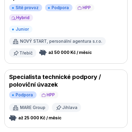
Sítě provoz
Podpora
HPP
Hybrid
Junior
NOVÝ START, personální agentura s.r.o.
až 50 000 Kč / měsíc
Třebíč
Specialista technické podpory /
poloviční úvazek
Podpora
HPP
MARE Group
Jihlava
až 25 000 Kč / měsíc