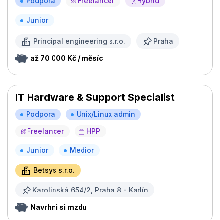
Podpora
Freelancer
Hybrid
Junior
Principal engineering s.r.o.
Praha
až 70 000 Kč / měsíc
IT Hardware & Support Specialist
Podpora
Unix/Linux admin
Freelancer
HPP
Junior
Medior
Betsys s.r.o.
Karolinská 654/2, Praha 8 - Karlín
Navrhni si mzdu