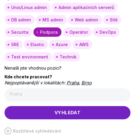
Unix/Linux admin
Admin aplikačních serverů
DB admin
MS admin
Web admin
Sítě
Securita
Podpora
Operátor
DevOps
SRE
Elastic
Azure
AWS
Test environment
Technik
Nenašli jste vhodnou pozici?
Kde chcete pracovat?
Nejpoptávanější v lokalitách:
Praha
,
Brno
Praha
VYHLEDAT
Rozšířené vyhledávání