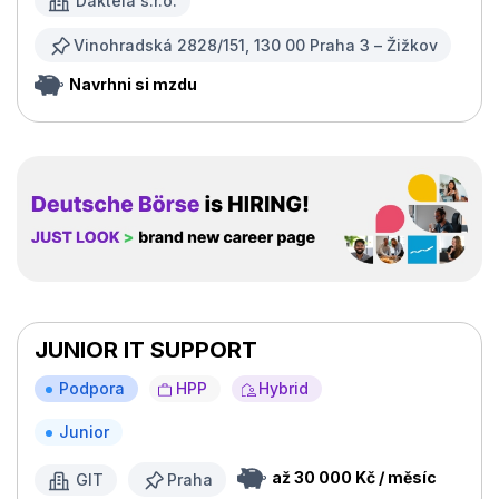
Daktela s.r.o.
Vinohradská 2828/151, 130 00 Praha 3 – Žižkov
Navrhni si mzdu
JUNIOR IT SUPPORT
Podpora
HPP
Hybrid
Junior
až 30 000 Kč / měsíc
GIT
Praha