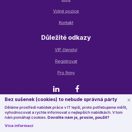
Volné pozice
Kontakt
Důležité odkazy
VIP členství
Registrovat
Pro firmy
LinkedIn
Facebook
Bez sušenek (cookies) to nebude správná párty
Děláme prostředí nabídek práce v IT lepší, proto potřebujeme měřit,
© 2023 Jobstack.it
, všechna práva vyhrazena
vyhodnocovat a rychle informovat o nejlepších nabídkách. V tom
nám pomáhají cookies.
Dovolíte nám je, prosím, použít?
Více informací