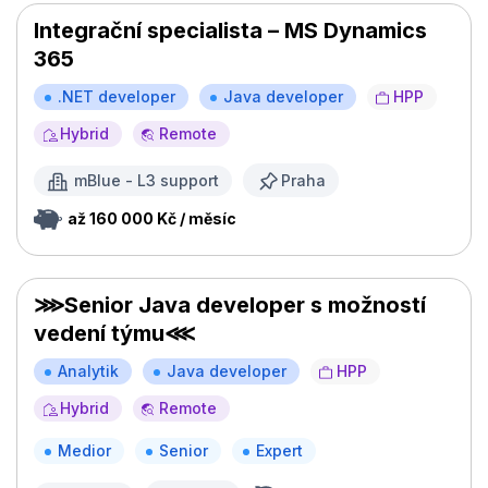
Integrační specialista – MS Dynamics
365
.NET developer
Java developer
HPP
Hybrid
Remote
mBlue - L3 support
Praha
až 160 000 Kč / měsíc
⋙Senior Java developer s možností
vedení týmu⋘
Analytik
Java developer
HPP
Hybrid
Remote
Medior
Senior
Expert