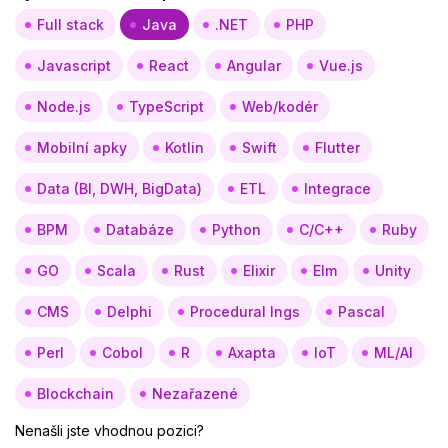
Full stack
Java
.NET
PHP
Javascript
React
Angular
Vue.js
Node.js
TypeScript
Web/kodér
Mobilní apky
Kotlin
Swift
Flutter
Data (BI, DWH, BigData)
ETL
Integrace
BPM
Databáze
Python
C/C++
Ruby
GO
Scala
Rust
Elixir
Elm
Unity
CMS
Delphi
Procedural lngs
Pascal
Perl
Cobol
R
Axapta
IoT
ML/AI
Blockchain
Nezařazené
Nenašli jste vhodnou pozici?