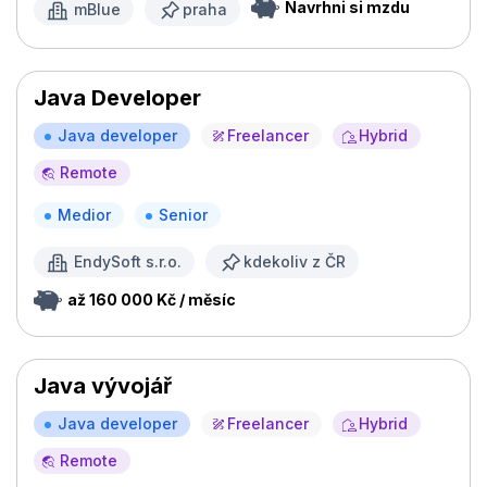
Navrhni si mzdu
mBlue
praha
Java Developer
Java developer
Freelancer
Hybrid
Remote
Medior
Senior
EndySoft s.r.o.
kdekoliv z ČR
až 160 000 Kč / měsíc
Java vývojář
Java developer
Freelancer
Hybrid
Remote