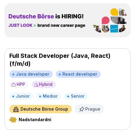
Full Stack Developer (Java, React)
(f/m/d)
Java developer
React developer
HPP
Hybrid
Junior
Medior
Senior
Deutsche Börse Group
Prague
Nadstandardní