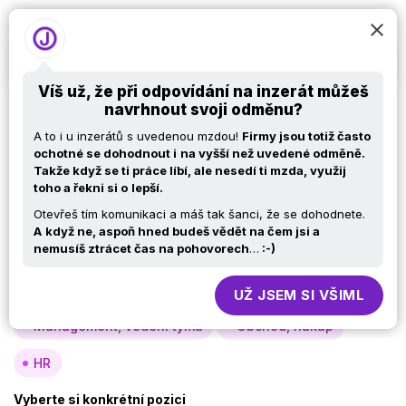
Víš už, že při odpovídání na inzerát můžeš
navrhnout svoji odměnu?
Nabídky práce v IT –
A to i u inzerátů s uvedenou mzdou!
Firmy jsou totiž často
Java developer
ochotné se dohodnout i
na vyšší než uvedené odměně.
Takže když se ti práce líbí, ale nesedí ti mzda, využij
toho a řekni si o
lepší.
Otevřeš tím komunikaci a máš tak šanci, že se dohodnete.
Vyberte si oblast
A
když ne, aspoň hned budeš vědět na čem jsi a
nemusíš ztrácet čas na pohovorech
…
:-)
Analýza, návrh
Vývoj
Testy
Specialisté, konzultanti
Provoz, infra
UŽ JSEM SI VŠIML
Management, vedení týmů
Obchod, nákup
HR
Vyberte si konkrétní pozici