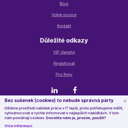
Blog
Volné pozice
Kontakt
Důležité odkazy
VIP členství
Registrovat
Pro firmy
LinkedIn
Facebook
Bez sušenek (cookies) to nebude správná párty
Děláme prostředí nabídek práce v IT lepší, proto potřebujeme měřit,
© 2023 Jobstack.it
, všechna práva vyhrazena
vyhodnocovat a rychle informovat o nejlepších nabídkách. V tom
nám pomáhají cookies.
Dovolíte nám je, prosím, použít?
Více informací