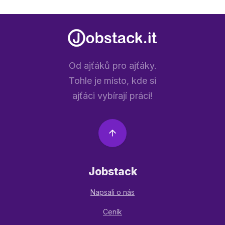
Od ajťáků pro ajťáky.
Tohle je místo, kde si
ajťáci vybírají práci!
Jobstack
Napsali o nás
Ceník