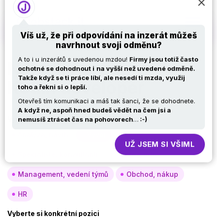
Víš už, že při odpovídání na inzerát můžeš
navrhnout svoji odměnu?
Nabídky práce v IT –
A to i u inzerátů s uvedenou mzdou!
Firmy jsou totiž často
Kotlin developer
ochotné se dohodnout i
na vyšší než uvedené odměně.
Takže když se ti práce líbí, ale nesedí ti mzda, využij
toho a řekni si o
lepší.
Otevřeš tím komunikaci a máš tak šanci, že se dohodnete.
Vyberte si oblast
A
když ne, aspoň hned budeš vědět na čem jsi a
nemusíš ztrácet čas na pohovorech
…
:-)
Analýza, návrh
Vývoj
Testy
Specialisté, konzultanti
Provoz, infra
UŽ JSEM SI VŠIML
Management, vedení týmů
Obchod, nákup
HR
Vyberte si konkrétní pozici