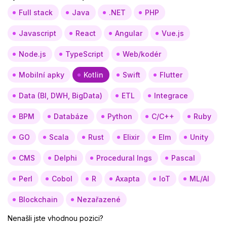
Full stack
Java
.NET
PHP
Javascript
React
Angular
Vue.js
Node.js
TypeScript
Web/kodér
Mobilní apky
Kotlin
Swift
Flutter
Data (BI, DWH, BigData)
ETL
Integrace
BPM
Databáze
Python
C/C++
Ruby
GO
Scala
Rust
Elixir
Elm
Unity
CMS
Delphi
Procedural lngs
Pascal
Perl
Cobol
R
Axapta
IoT
ML/AI
Blockchain
Nezařazené
Nenašli jste vhodnou pozici?